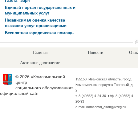
Газета "Заря"
Единый портал государтсвенных и
муниципальных услуг
Независимая оценка качества
оказания услуг организациями
Бесплатная юридическая помощь
Главная
Новости
Отзы
Активное долголетие
© 2026 «Комсомольский
155150 Ивановская область, город
центр
Комсомольск, переулок Торговый, д.
социального обслуживания»
2
официальный сайт
т. 8-(49352) 4-24-30 т./ф. 8-(49352) 4-
20-93
e-mail: komsomol_cson@ivreg.ru