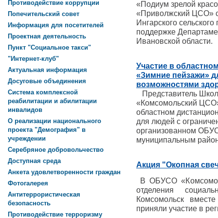
Противодействие коррупции
«Подиум зрелой крас
«Приволжский ЦСО» с
Попечительский совет
Ингарского сельского
Информация для посетителей
поддержке Департаме
Проектная деятельность
Ивановской области.
Пункт "Социальное такси"
"Интернет-клуб"
Участие в областно
Актуальная информация
«Зимние пейзажи» д
Досуговые объединения
возможностями здо
Система комплексной
Представитель Школ
реабилитации и абилитации
«Комсомольский ЦСО»
инвалидов
областном дистанцио
для людей с огранич
О реализации национального
проекта "Демография" в
организованном ОБУ
учреждении
муниципальным райо
Серебряное добровольчество
Доступная среда
Акция "Окопная све
Анкета удовлетворенности граждан
В ОБУСО «Комсомол
Фотогалерея
отделения социал
Антитеррористическая
Комсомольск вместе
безопасность
приняли участие в ре
Противодействие терроризму