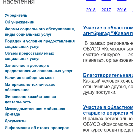
населения
2018
2017
2016
Учредитель
Об учреждении
Участие в областном
Формы социального обслуживания,
агитбригад "Живая 
виды социальных услуг
Порядок и условия предоставления
В рамках региональн
социальных услуг
ОБУСО «Комсомольски
Объем предоставляемых
смотре-конкурсе э
социальных услуг
планета», организов
Заявление и договор о
предоставлении социальных услуг
Благотворительная 
Наличие свободных мест
Каждый человек хочет,
Материально-техническое
отзывчивые друзья, 
обеспечение
душу поступки.
Финансово-хозяйственная
деятельность
Участие в областно
Межведомственная мобильная
старшего возраста 
бригада
В рамках регионально
Документы
ОБУСО «Комсомольски
Информация об итогах проверок
конкурсе среди предс