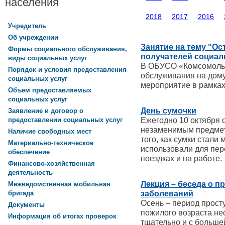
населения
2018
2017
2016
Учредитель
Об учреждении
Занятие на тему "О
Формы социального обслуживания,
получателей социал
виды социальных услуг
В ОБУСО «Комсомольс
Порядок и условия предоставления
обслуживания на дому
социальных услуг
мероприятие в рамка
Объем предоставляемых
социальных услуг
День сумочки
Заявление и договор о
Ежегодно 10 октября 
предоставлении социальных услуг
незаменимым предмет
Наличие свободных мест
того, как сумки стали 
Материально-техническое
использовали для пер
обеспечение
поездках и на работе.
Финансово-хозяйственная
деятельность
Лекция – беседа о 
Межведомственная мобильная
заболеваний
бригада
Осень – период прост
Документы
пожилого возраста не
Информация об итогах проверок
тщательно и с больше