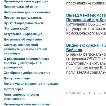
Противодействие коррупции
профилактике гриппа
Попечительский совет
Информация для посетителей
Выезд межведомстве
Проектная деятельность
Подозерский и д. К
Пункт "Социальное такси"
Сотрудники ОБУСО «
регулярные выезды в
"Интернет-клуб"
Комсомольского муни
Актуальная информация
Досуговые объединения
Система комплексной
Видео-экскурсия «П
реабилитации и абилитации
Байкал»
инвалидов
В рамках регионально
сотрудники ОБУСО «К
О реализации национального
подготовили виртуал
проекта "Демография" в
учреждении
по великому озеру Ба
получателям социальн
Серебряное добровольчество
Доступная среда
Анкета удовлетворенности граждан
Фотогалерея
Страницы:
←
1
2
...
1
Антитеррористическая
безопасность
Противодействие терроризму