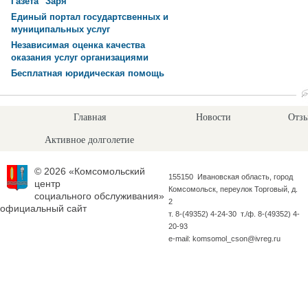
Газета "Заря"
Единый портал государтсвенных и
муниципальных услуг
Независимая оценка качества
оказания услуг организациями
Бесплатная юридическая помощь
Главная
Новости
Отзы
Активное долголетие
© 2026 «Комсомольский
155150 Ивановская область, город
центр
Комсомольск, переулок Торговый, д.
социального обслуживания»
2
официальный сайт
т. 8-(49352) 4-24-30 т./ф. 8-(49352) 4-
20-93
e-mail: komsomol_cson@ivreg.ru