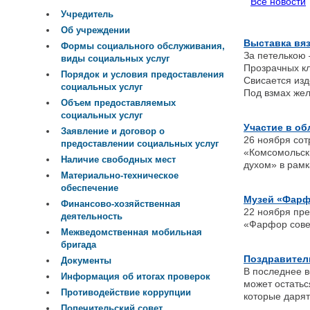
Все новости
Учредитель
Об учреждении
Выставка вя
Формы социального обслуживания,
За петелькою 
виды социальных услуг
Прозрачных кл
Порядок и условия предоставления
Свисается из
социальных услуг
Под взмах жел
Объем предоставляемых
социальных услуг
Участие в о
Заявление и договор о
26 ноября сот
предоставлении социальных услуг
«Комсомольск
Наличие свободных мест
духом» в рам
Материально-техническое
обеспечение
Музей «Фарф
Финансово-хозяйственная
22 ноября пр
деятельность
«Фарфор совет
Межведомственная мобильная
бригада
Поздравител
Документы
В последнее в
Информация об итогах проверок
может остатьс
Противодействие коррупции
которые дарят
Попечительский совет