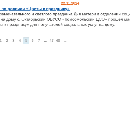
22.11.2024
 по росписи «Цветы к празднику»
замечательного и светлого праздника Дня матери в отделении соц
 на дому с. Октябрьский ОБУСО «Комсомольский ЦСО» прошел мас
ы к празднику» для получателей социальных услуг на дому.
1
2
3
4
5
6
7
...
47
48
→