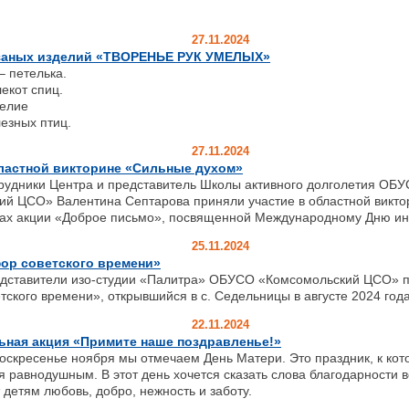
27.11.2024
заных изделий «ТВОРЕНЬЕ РУК УМЕЛЫХ»
– петелька.
екот спиц.
делие
езных птиц.
27.11.2024
бластной викторине «Сильные духом»
рудники Центра и представитель Школы активного долголетия ОБ
ий ЦСО» Валентина Септарова приняли участие в областной викт
ках акции «Доброе письмо», посвященной Международному Дню ин
25.11.2024
ор советского времени»
едставители изо-студии «Палитра» ОБУСО «Комсомольский ЦСО» п
ского времени», открывшийся в с. Седельницы в августе 2024 года
22.11.2024
ьная акция «Примите наше поздравленье!»
оскресенье ноября мы отмечаем День Матери. Это праздник, к кот
я равнодушным. В этот день хочется сказать слова благодарности 
 детям любовь, добро, нежность и заботу.