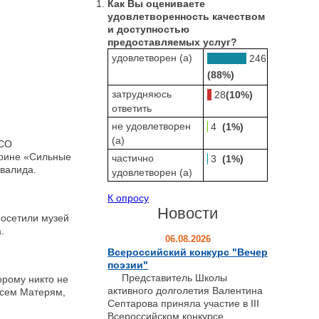
Как Вы оцениваете
удовлетворенность качеством
и доступностью
предоставляемых услуг?
удовлетворен (а)
246
(88%)
затрудняюсь
28
(10%)
ответить
не удовлетворен
4
(1%)
(а)
УСО
орине «Сильные
частично
3
(1%)
валида.
удовлетворен (а)
К опросу
Новости
осетили музей
.
06.08.2026
Всероссийский конкурс "Вечер
поэзии"
Представитель Школы
орому никто не
активного долголетия Валентина
всем Матерям,
Септарова приняла участие в III
Всероссийском конкурсе