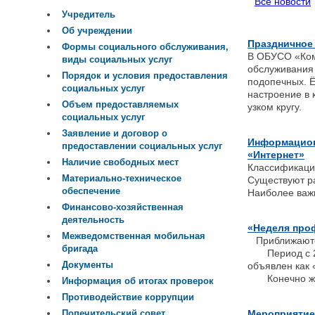
Все новости
Учредитель
Об учреждении
Праздничное
Формы социального обслуживания,
В ОБУСО «Ком
виды социальных услуг
обслуживания 
Порядок и условия предоставления
подопечных. 
социальных услуг
настроение в 
Объем предоставляемых
узком кругу.
социальных услуг
Заявление и договор о
Информационн
предоставлении социальных услуг
«Интернет»
Наличие свободных мест
Классификаци
Материально-техническое
Существуют р
обеспечение
Наиболее важн
Финансово-хозяйственная
деятельность
«Неделя про
Межведомственная мобильная
Приближаются
бригада
Период с 29.
Документы
объявлен как 
Конечно же, 
Информация об итогах проверок
Противодействие коррупции
Мероприятие
Попечительский совет