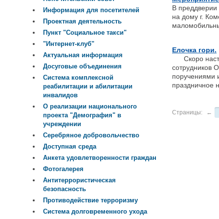
В преддверии
Информация для посетителей
на дому г. Ко
Проектная деятельность
маломобильн
Пункт "Социальное такси"
"Интернет-клуб"
Елочка гори.
Актуальная информация
Скоро наступ
Досуговые объединения
сотрудников 
поручениями и
Система комплексной
праздничное 
реабилитации и абилитации
инвалидов
О реализации национального
Страницы:
←
проекта "Демография" в
учреждении
Серебряное добровольчество
Доступная среда
Анкета удовлетворенности граждан
Фотогалерея
Антитеррористическая
безопасность
Противодействие терроризму
Система долговременного ухода