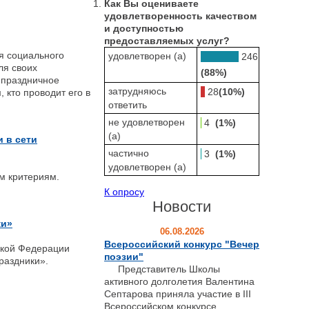
Как Вы оцениваете
удовлетворенность качеством
и доступностью
предоставляемых услуг?
я социального
удовлетворен (а)
246
ля своих
(88%)
 праздничное
затрудняюсь
28
(10%)
 кто проводит его в
ответить
не удовлетворен
4
(1%)
(а)
 в сети
частично
3
(1%)
удовлетворен (а)
м критериям.
К опросу
Новости
ки»
06.08.2026
Всероссийский конкурс "Вечер
ской Федерации
поэзии"
раздники».
Представитель Школы
активного долголетия Валентина
Септарова приняла участие в III
Всероссийском конкурсе