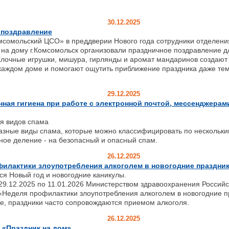
30.12.2025
 поздравление
сомольский ЦСО» в преддверии Нового года сотрудники отделени
на дому г.Комсомольск организовали праздничное поздравление д
Ёлочные игрушки, мишура, гирлянды и аромат мандаринов создают
каждом доме и помогают ощутить приближение праздника даже тем,
29.12.2025
ая гигиена при работе с электронной почтой, мессенджерами
я видов спама
азные виды спама, которые можно классифицировать по нескольки
ое деление - на безопасный и опасный спам.
26.12.2025
филактики злоупотребления алкоголем в новогодние праздни
 Новый год и новогодние каникулы.
12.2025 по 11.01.2026 Министерством здравоохранения Россий
«Неделя профилактики злоупотребления алкоголем в новогодние п
праздники часто сопровождаются приемом алкоголя.
26.12.2025
 «Праздник на дом»