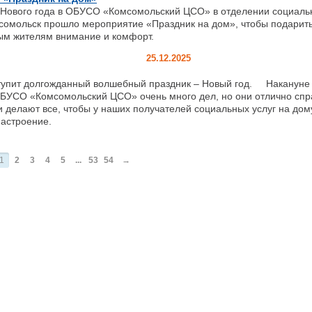
 Нового года в ОБУСО «Комсомольский ЦСО» в отделении социаль
мсомольск прошло мероприятие «Праздник на дом», чтобы подарит
ым жителям внимание и комфорт.
25.12.2025
ит долгожданный волшебный праздник – Новый год. Накануне 
ОБУСО «Комсомольский ЦСО» очень много дел, но они отлично спр
 делают все, чтобы у наших получателей социальных услуг на дом
настроение.
1
2
3
4
5
...
53
54
→