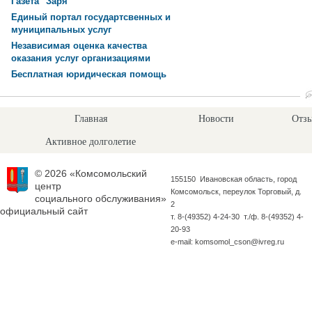
Газета "Заря"
Единый портал государтсвенных и
муниципальных услуг
Независимая оценка качества
оказания услуг организациями
Бесплатная юридическая помощь
Главная
Новости
Отзы
Активное долголетие
© 2026 «Комсомольский
155150 Ивановская область, город
центр
Комсомольск, переулок Торговый, д.
социального обслуживания»
2
официальный сайт
т. 8-(49352) 4-24-30 т./ф. 8-(49352) 4-
20-93
e-mail: komsomol_cson@ivreg.ru