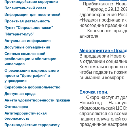
Противодействие коррупции
Приближаются Новый 
Попечительский совет
Период с 29.12.2025
здравоохранения Рос
Информация для посетителей
«Неделя профилактики
Проектная деятельность
новогодние праздники
Пункт "Социальное такси"
Конечно же, праздн
"Интернет-клуб"
алкоголя.
Актуальная информация
Досуговые объединения
Мероприятие «Празд
Система комплексной
В преддверии Нового
реабилитации и абилитации
в отделении социально
инвалидов
Комсомольск прошло 
О реализации национального
чтобы подарить пожи
проекта "Демография" в
внимание и комфор
учреждении
Серебряное добровольчество
Елочка гори.
Доступная среда
Скоро наступит дол
Анкета удовлетворенности граждан
Новый год. Накануне
Фотогалерея
«Комсомольский ЦСО» 
справляются со всеми
Антитеррористическая
безопасность
наших получателей со
праздничное настроен
Противодействие терроризму