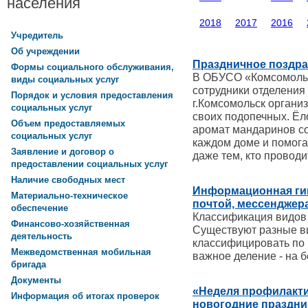
населения
2018
2017
2016
Учредитель
Об учреждении
Праздничное поздр
Формы социального обслуживания,
В ОБУСО «Комсомольс
виды социальных услуг
сотрудники отделения
Порядок и условия предоставления
г.Комсомольск органи
социальных услуг
своих подопечных. Ёл
Объем предоставляемых
аромат мандаринов со
социальных услуг
каждом доме и помог
Заявление и договор о
даже тем, кто проводит
предоставлении социальных услуг
Наличие свободных мест
Информационная гиг
Материально-техническое
почтой, мессенджер
обеспечение
Классификация видов
Финансово-хозяйственная
Существуют разные в
деятельность
классифицировать по 
Межведомственная мобильная
важное деление - на 
бригада
Документы
«Неделя профилакти
Информация об итогах проверок
новогодние праздни