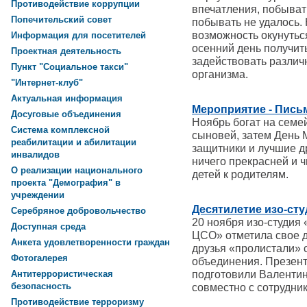
Противодействие коррупции
впечатления, побыват
Попечительский совет
побывать не удалось. 
возможность окунуться
Информация для посетителей
осенний день получит
Проектная деятельность
задействовать разли
Пункт "Социальное такси"
организма.
"Интернет-клуб"
Актуальная информация
Мероприятие - Пись
Досуговые объединения
Ноябрь богат на семе
Система комплексной
сыновей, затем День 
реабилитации и абилитации
защитники и лучшие д
инвалидов
ничего прекрасней и 
О реализации национального
детей к родителям.
проекта "Демография" в
учреждении
Десятилетие изо-ст
Серебряное добровольчество
20 ноября изо-студи
Доступная среда
ЦСО» отметила свое д
Анкета удовлетворенности граждан
друзья «пролистали» 
Фотогалерея
объединения. Презент
подготовили Валенти
Антитеррористическая
безопасность
совместно с сотрудни
Противодействие терроризму