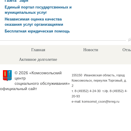
Газета "Заря"
Единый портал государтсвенных и
муниципальных услуг
Независимая оценка качества
оказания услуг организациями
Бесплатная юридическая помощь
Главная
Новости
Отзы
Активное долголетие
© 2026 «Комсомольский
155150 Ивановская область, город
центр
Комсомольск, переулок Торговый, д.
социального обслуживания»
2
официальный сайт
т. 8-(49352) 4-24-30 т./ф. 8-(49352) 4-
20-93
e-mail: komsomol_cson@ivreg.ru