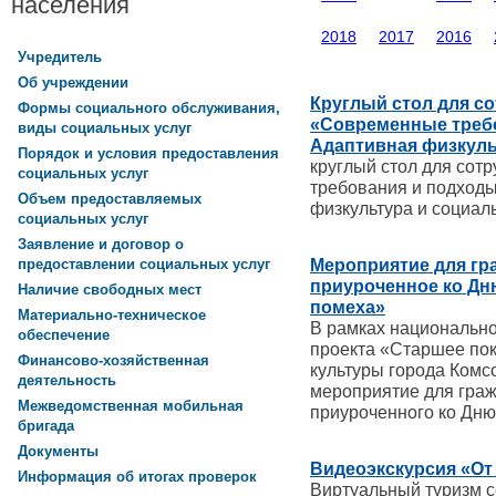
населения
2018
2017
2016
Учредитель
Об учреждении
Круглый стол для с
Формы социального обслуживания,
«Современные требо
виды социальных услуг
Адаптивная физкуль
Порядок и условия предоставления
круглый стол для со
социальных услуг
требования и подходы
Объем предоставляемых
физкультура и социаль
социальных услуг
Заявление и договор о
Мероприятие для гр
предоставлении социальных услуг
приуроченное ко Дню
Наличие свободных мест
помеха»
Материально-техническое
В рамках национальн
обеспечение
проекта «Старшее пок
Финансово-хозяйственная
культуры города Комс
деятельность
мероприятие для граж
Межведомственная мобильная
приуроченного ко Дню
бригада
Документы
Видеоэкскурсия «От
Информация об итогах проверок
Виртуальный туризм с