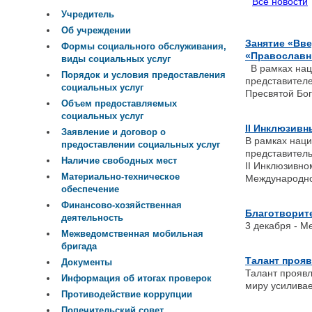
Все новости
Учредитель
Об учреждении
Занятие «Вв
Формы социального обслуживания,
«Православн
виды социальных услуг
В рамках нац
Порядок и условия предоставления
представител
социальных услуг
Пресвятой Бо
Объем предоставляемых
социальных услуг
II Инклюзив
Заявление и договор о
В рамках нац
предоставлении социальных услуг
представител
Наличие свободных мест
II Инклюзивн
Материально-техническое
Международно
обеспечение
Финансово-хозяйственная
Благотворите
деятельность
3 декабря - М
Межведомственная мобильная
бригада
Талант прояв
Документы
Талант проявл
Информация об итогах проверок
миру усилива
Противодействие коррупции
Попечительский совет