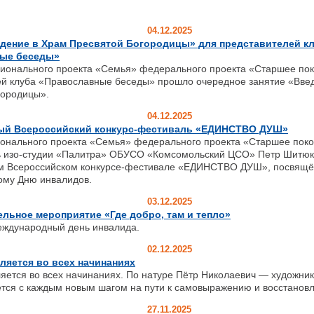
04.12.2025
едение в Храм Пресвятой Богородицы» для представителей к
ые беседы»
ионального проекта «Семья» федерального проекта «Старшее по
ей клуба «Православные беседы» прошло очередное занятие «Вве
городицы».
04.12.2025
ный Всероссийский конкурс-фестиваль «ЕДИНСТВО ДУШ»
ионального проекта «Семья» федерального проекта «Старшее пок
ь изо-студии «Палитра» ОБУСО «Комсомольский ЦСО» Петр Шитюк 
ом Всероссийском конкурсе-фестивале «ЕДИНСТВО ДУШ», посвящ
му Дню инвалидов.
03.12.2025
льное мероприятие «Где добро, там и тепло»
еждународный день инвалида.
02.12.2025
ляется во всех начинаниях
яется во всех начинаниях. По натуре Пётр Николаевич — художник, 
ется с каждым новым шагом на пути к самовыражению и восстанов
27.11.2025