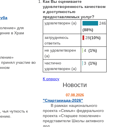
Как Вы оцениваете
удовлетворенность качеством
и доступностью
предоставляемых услуг?
луба
удовлетворен (а)
246
коление» для
(88%)
дение в Храм
затрудняюсь
28
(10%)
ответить
не удовлетворен
4
(1%)
(а)
оление»
принял участие во
частично
3
(1%)
ённом
удовлетворен (а)
К опросу
Новости
07.08.2026
"Спартакиада-2026"
В рамках национального
проекта «Семья» федерального
чья чуткость к
проекта «Старшее поколение»
лению.
представители Школы активного
дол...