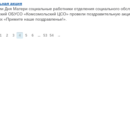
ьная акция
 Дня Матери социальные работники отделения социального обсл
ский ОБУСО «Комсомольский ЦСО» провели поздравительную акци
х «Примите наше поздравленье!».
1
2
3
4
5
6
...
53
54
→