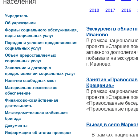
населения
2018
2017
2016
Учредитель
Об учреждении
Экскурсия в областн
Формы социального обслуживания,
Иваново
виды социальных услуг
В рамках национальн
Порядок и условия предоставления
проекта «Старшее по
социальных услуг
активного долголети
Объем предоставляемых
побывали на экскурси
социальных услуг
г. Иваново.
Заявление и договор о
предоставлении социальных услуг
Занятие «Православ
Наличие свободных мест
Крещение»
Материально-техническое
В рамках национальн
обеспечение
проекта «Старшее пок
Финансово-хозяйственная
«Православные бесед
деятельность
«Православные праз
Межведомственная мобильная
бригада
Выезд в село Марко
Документы
Информация об итогах проверок
В рамках националь