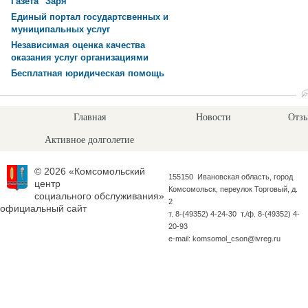
Газета "Заря"
Единый портал государтсвенных и
муниципальных услуг
Независимая оценка качества
оказания услуг организациями
Бесплатная юридическая помощь
Главная
Новости
Отзы
Активное долголетие
© 2026 «Комсомольский
155150 Ивановская область, город
центр
Комсомольск, переулок Торговый, д.
социального обслуживания»
2
официальный сайт
т. 8-(49352) 4-24-30 т./ф. 8-(49352) 4-
20-93
e-mail: komsomol_cson@ivreg.ru