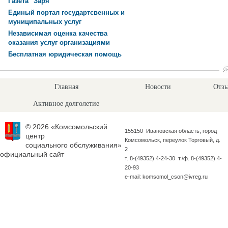
Газета "Заря"
Единый портал государтсвенных и
муниципальных услуг
Независимая оценка качества
оказания услуг организациями
Бесплатная юридическая помощь
Главная
Новости
Отзы
Активное долголетие
© 2026 «Комсомольский
155150 Ивановская область, город
центр
Комсомольск, переулок Торговый, д.
социального обслуживания»
2
официальный сайт
т. 8-(49352) 4-24-30 т./ф. 8-(49352) 4-
20-93
e-mail: komsomol_cson@ivreg.ru