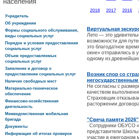
населения
2018
2017
2016
Учредитель
Об учреждении
Виртуальная экскурс
Формы социального обслуживания,
Лето — это удивитель
виды социальных услуг
возможности для путе
Порядок и условия предоставления
это благодатное врем
социальных услуг
окне» отправились в 
Объем предоставляемых
одному из древнейших
социальных услуг
Заявление и договор о
Возник спор со стра
предоставлении социальных услуг
негосударственным 
Наличие свободных мест
Не согласны с размер
Материально-техническое
качеством выполненн
обеспечение
Страховщик отказывае
Финансово-хозяйственная
расторжении договор
деятельность
Межведомственная мобильная
"Свеча памяти 2026"
бригада
Сотрудники ОБУСО «
Документы
представители Школы 
Информация об итогах проверок
участие в ежегодном 