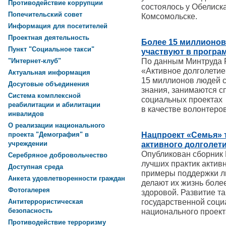
Противодействие коррупции
состоялось у Обелиска
Попечительский совет
Комсомольске.
Информация для посетителей
Проектная деятельность
Более 15 миллионов
Пункт "Социальное такси"
участвуют в програ
По данным Минтруда Р
"Интернет-клуб"
«Активное долголетие
Актуальная информация
15 миллионов людей 
Досуговые объединения
знания, занимаются с
Система комплексной
социальных проектах
реабилитации и абилитации
в качестве волонтеров
инвалидов
О реализации национального
Нацпроект «Семья» 
проекта "Демография" в
учреждении
активного долголет
Опубликован сборник 
Серебряное добровольчество
лучших практик актив
Доступная среда
примеры поддержки лю
Анкета удовлетворенности граждан
делают их жизнь боле
Фотогалерея
здоровой. Развитие та
государственной соци
Антитеррористическая
безопасность
национального проект
Противодействие терроризму