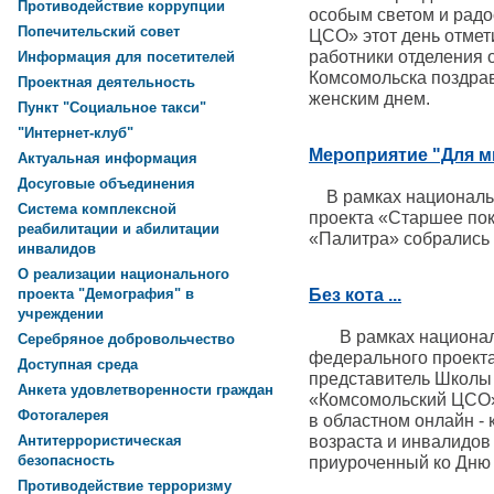
Противодействие коррупции
особым светом и рад
Попечительский совет
ЦСО» этот день отме
работники отделения 
Информация для посетителей
Комсомольска поздра
Проектная деятельность
женским днем.
Пункт "Социальное такси"
"Интернет-клуб"
Мероприятие "Для м
Актуальная информация
Досуговые объединения
В рамках национальн
Система комплексной
проекта «Старшее пок
реабилитации и абилитации
«Палитра» собрались 
инвалидов
О реализации национального
Без кота ...
проекта "Демография" в
учреждении
В рамках националь
Серебряное добровольчество
федерального проект
Доступная среда
представитель Школы
Анкета удовлетворенности граждан
«Комсомольский ЦСО»
Фотогалерея
в областном онлайн -
возраста и инвалидов 
Антитеррористическая
безопасность
приуроченный ко Дню 
Противодействие терроризму