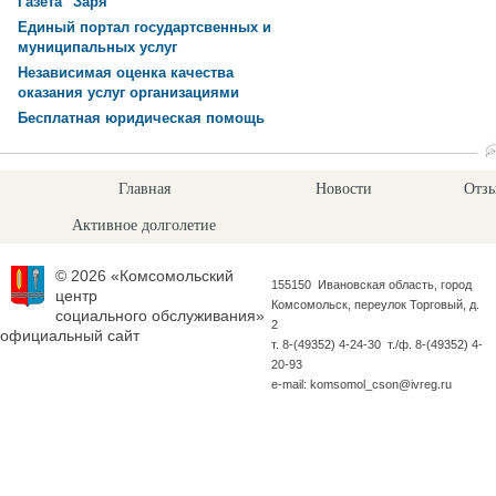
Газета "Заря"
Единый портал государтсвенных и
муниципальных услуг
Независимая оценка качества
оказания услуг организациями
Бесплатная юридическая помощь
Главная
Новости
Отзы
Активное долголетие
© 2026 «Комсомольский
155150 Ивановская область, город
центр
Комсомольск, переулок Торговый, д.
социального обслуживания»
2
официальный сайт
т. 8-(49352) 4-24-30 т./ф. 8-(49352) 4-
20-93
e-mail: komsomol_cson@ivreg.ru