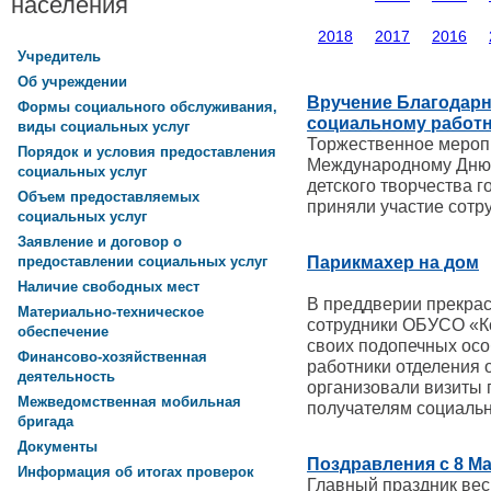
населения
2018
2017
2016
Учредитель
Об учреждении
Вручение Благодарн
Формы социального обслуживания,
социальному работ
виды социальных услуг
Торжественное меропр
Порядок и условия предоставления
Международному Дню 8
социальных услуг
детского творчества г
Объем предоставляемых
приняли участие сотр
социальных услуг
Заявление и договор о
Парикмахер на дом
предоставлении социальных услуг
Наличие свободных мест
В преддверии прекрас
Материально-техническое
сотрудники ОБУСО «К
обеспечение
своих подопечных ос
Финансово-хозяйственная
работники отделения 
деятельность
организовали визиты
Межведомственная мобильная
получателям социальн
бригада
Документы
Поздравления с 8 М
Информация об итогах проверок
Главный праздник ве