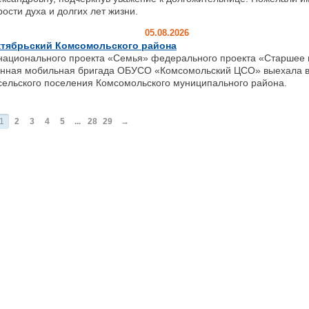
рости духа и долгих лет жизни.
05.08.2026
ктябрьский Комсомольского района
ионального проекта «Семья» федерального проекта «Старшее 
нная мобильная бригада ОБУСО «Комсомольский ЦСО» выехала в 
сельского поселения Комсомольского муниципального района.
1
2
3
4
5
...
28
29
→