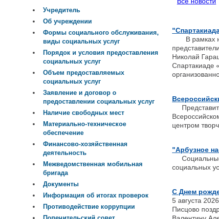
Все новости
Учредитель
Об учреждении
"Спартакиада
Формы социального обслуживания,
В рамках нац
виды социальных услуг
представител
Порядок и условия предоставления
Николай Гаращ
социальных услуг
Спартакиаде «
Объем предоставляемых
организованн
социальных услуг
Заявление и договор о
Всероссийски
предоставлении социальных услуг
Представител
Наличие свободных мест
Всероссийско
Материально-техническое
центром творч
обеспечение
Финансово-хозяйственная
"Арбузное на
деятельность
Социальные р
Межведомственная мобильная
социальных ус
бригада
Документы
С Днем рожд
Информация об итогах проверок
5 августа 20
Противодействие коррупции
Писцово поздр
Валентину Але
Попечительский совет