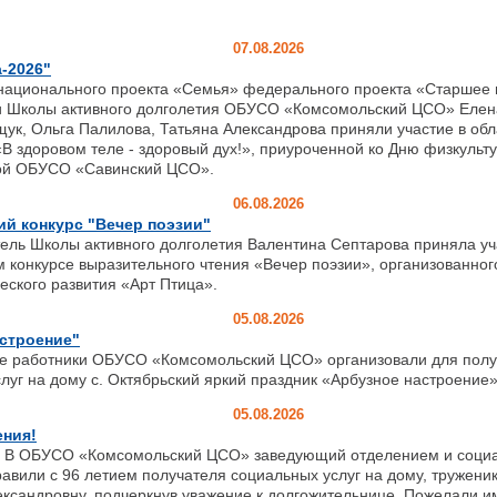
07.08.2026
-2026"
ионального проекта «Семья» федерального проекта «Старшее 
и Школы активного долголетия ОБУСО «Комсомольский ЦСО» Елен
ук, Ольга Палилова, Татьяна Александрова приняли участие в об
В здоровом теле - здоровый дух!», приуроченной ко Дню физкульту
ой ОБУСО «Савинский ЦСО».
06.08.2026
й конкурс "Вечер поэзии"
ь Школы активного долголетия Валентина Септарова приняла учас
м конкурсе выразительного чтения «Вечер поэзии», организованн
еского развития «Арт Птица».
05.08.2026
строение"
аботники ОБУСО «Комсомольский ЦСО» организовали для полу
луг на дому с. Октябрьский яркий праздник «Арбузное настроение»
05.08.2026
ения!
26 В ОБУСО «Комсомольский ЦСО» заведующий отделением и социа
авили с 96 летием получателя социальных услуг на дому, тружени
ксандровну, подчеркнув уважение к долгожительнице. Пожелали и