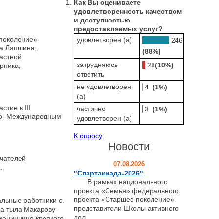
Как Вы оцениваете
удовлетворенность качеством
и доступностью
предоставляемых услуг?
поколение»
удовлетворен (а)
246
а Лапшина,
(88%)
ластной
затрудняюсь
28
(10%)
рника,
ответить
не удовлетворен
4
(1%)
(а)
тие в III
частично
3
(1%)
ого Международным
удовлетворен (а)
К опросу
Новости
чателей
07.08.2026
.
"Спартакиада-2026"
В рамках национального
проекта «Семья» федерального
проекта «Старшее поколение»
льные работники с.
представители Школы активного
ка тыла Макарову
дол...
мениннице крепкого