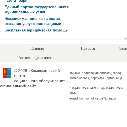
Газета "Заря"
Единый портал государтсвенных и
муниципальных услуг
Независимая оценка качества
оказания услуг организациями
Бесплатная юридическая помощь
Главная
Новости
Отзы
Активное долголетие
© 2026 «Комсомольский
155150 Ивановская область, город
центр
Комсомольск, переулок Торговый, д.
социального обслуживания»
2
официальный сайт
т. 8-(49352) 4-24-30 т./ф. 8-(49352) 4-
20-93
e-mail: komsomol_cson@ivreg.ru