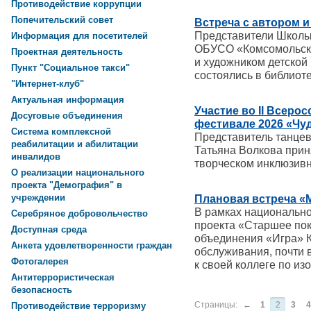
Противодействие коррупции
Попечительский совет
Встреча с автором и
Представители Школы 
Информация для посетителей
ОБУСО «Комсомольски
Проектная деятельность
и художником детской
Пункт "Социальное такси"
состоялись в библиоте
"Интернет-клуб"
Актуальная информация
Участие во II Всер
Досуговые объединения
фестивале 2026 «Чу
Система комплексной
Представитель танцев
реабилитации и абилитации
Татьяна Волкова прин
инвалидов
творческом инклюзивн
О реализации национального
проекта "Демография" в
учреждении
Плановая встреча «
В рамках национальн
Серебряное добровольчество
проекта «Старшее пок
Доступная среда
объединения «Игра» 
Анкета удовлетворенности граждан
обслуживания, почти в
Фотогалерея
к своей коллеге по из
Антитеррористическая
безопасность
Страницы:
←
1
2
3
4
Противодействие терроризму