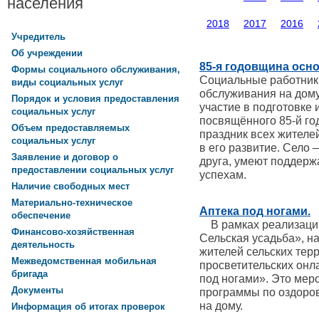
населения
2018
2017
2016
Учредитель
Об учреждении
85-я годовщина осн
Формы социального обслуживания,
Социальные работник
виды социальных услуг
обслуживания на дому
Порядок и условия предоставления
участие в подготовке 
социальных услуг
посвящённого 85-й го
Объем предоставляемых
праздник всех жителей
социальных услуг
в его развитие. Село 
Заявление и договор о
друга, умеют поддержа
предоставлении социальных услуг
успехам.
Наличие свободных мест
Материально-техническое
Аптека под ногами.
обеспечение
В рамках реализации
Финансово-хозяйственная
Сельская усадьба», н
деятельность
жителей сельских тер
Межведомственная мобильная
просветительских онл
бригада
под ногами». Это ме
Документы
программы по оздоро
на дому.
Информация об итогах проверок