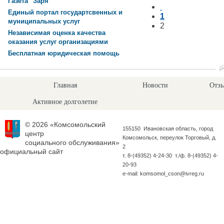
Газета "Заря"
Единый портал государтсвенных и
1
муниципальных услуг
2
Независимая оценка качества
оказания услуг организациями
Бесплатная юридическая помощь
Главная
Новости
Отзы
Активное долголетие
© 2026 «Комсомольский
155150 Ивановская область, город
центр
Комсомольск, переулок Торговый, д.
социального обслуживания»
2
официальный сайт
т. 8-(49352) 4-24-30 т./ф. 8-(49352) 4-
20-93
e-mail: komsomol_cson@ivreg.ru