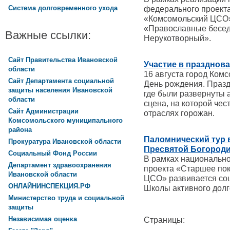
Система долговременного ухода
федерального проект
«Комсомольский ЦСО»
«Православные бесед
Важные ссылки:
Нерукотворный».
Сайт Правительства Ивановской
Участие в празднов
области
16 августа город Ком
Сайт Департамента социальной
День рождения. Празд
защиты населения Ивановской
где были развернуты 
области
сцена, на которой че
Сайт Администрации
отраслях горожан.
Комсомольского муниципального
района
Паломнический тур 
Прокуратура Ивановской области
Пресвятой Богороди
Социальный Фонд России
В рамках национальн
Департамент здравоохранения
проекта «Старшее по
Ивановской области
ЦСО» развивается со
ОНЛАЙНИНСПЕКЦИЯ.РФ
Школы активного долг
Министерство труда и социальной
защиты
Независимая оценка
Страницы: