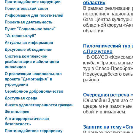
Противодействие коррупции
области»
В рамках реализации 
Попечительский совет
поколение» националь
Информация для посетителей
базе Центра культуры
Проектная деятельность
областной форум «Ак
Пункт "Социальное такси"
области».
"Интернет-клуб"
Актуальная информация
Паломнический тур 
Досуговые объединения
с.Писчугово
Система комплексной
В ОБУСО «Комсомоль
реабилитации и абилитации
клуба «Православные
инвалидов
тур в Спасо-Преображ
Новоусадебского сель
О реализации национального
проекта "Демография" в
района.
учреждении
Серебряное добровольчество
Очередная встреча 
Доступная среда
Юбилейный для изо-ст
Анкета удовлетворенности граждан
щедрым на памятные с
обойти вниманием.
Фотогалерея
Антитеррористическая
безопасность
Занятие на тему «С
Противодействие терроризму
В рамках реализации 