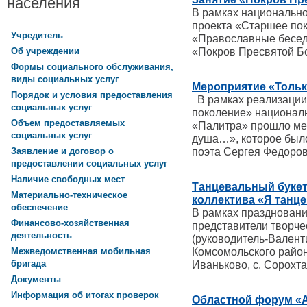
населения
В рамках национальн
проекта «Старшее пок
Учредитель
«Православные бесед
«Покров Пресвятой Б
Об учреждении
Формы социального обслуживания,
виды социальных услуг
Мероприятие «Тольк
Порядок и условия предоставления
В рамках реализации
социальных услуг
поколение» национал
Объем предоставляемых
«Палитра» прошло ме
социальных услуг
душа…», которое был
поэта Сергея Федоров
Заявление и договор о
предоставлении социальных услуг
Наличие свободных мест
Танцевальный букет
Материально-техническое
коллектива «Я танце
обеспечение
В рамках праздновани
Финансово-хозяйственная
представители творчес
деятельность
(руководитель-Валент
Комсомольского района
Межведомственная мобильная
бригада
Иваньково, с. Сорохта 
Документы
Информация об итогах проверок
Областной форум «А