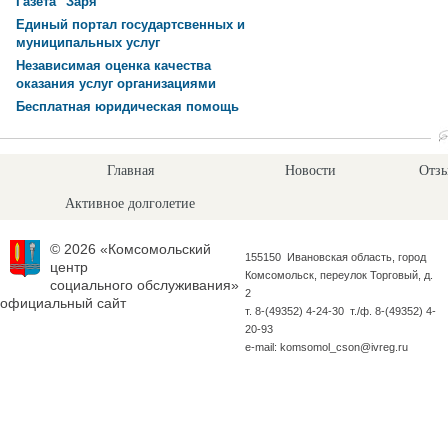
Газета "Заря"
Единый портал государтсвенных и
муниципальных услуг
Независимая оценка качества
оказания услуг организациями
Бесплатная юридическая помощь
Главная
Новости
Отзы
Активное долголетие
© 2026 «Комсомольский
155150 Ивановская область, город
центр
Комсомольск, переулок Торговый, д.
социального обслуживания»
2
официальный сайт
т. 8-(49352) 4-24-30 т./ф. 8-(49352) 4-
20-93
e-mail: komsomol_cson@ivreg.ru