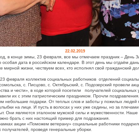
22.02.2019
в конце зимы, 23 февраля, все мы отмечаем праздник – День З
о особая дата в российском календаре. В этот день мы отдаём дань
же мирной жизни, чествуем всех, кто исполнял свой гражданский до
 23 февраля коллектив социальных работников отделений социал
мсомольска, с. Писцово, с. Октябрьский, с. Подозерский провели а
ства и чести», в ходе которой посетили получателей социальных 
авили их с этим патриотическим праздником. Прочли поздравления,
м небольшие подарки. От теплых слов и заботы у пожилых людей
улыбки на лице. И пусть в волосах у них уже седины, но за плечам
ыт. Они являются эталоном мужской силы и мужественности. Наше
жно брать с них настоящий пример для подражания.
ках акции «Поможем ветерану» социальные работники подарили 
 получателей, проведя генеральные уборки.