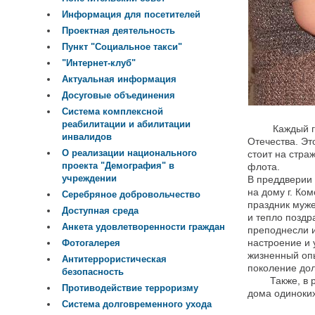
Информация для посетителей
Проектная деятельность
Пункт "Социальное такси"
"Интернет-клуб"
Актуальная информация
Досуговые объединения
Система комплексной
реабилитации и абилитации
Каждый год, 
инвалидов
Отечества. Эт
О реализации национального
стоит на стра
проекта "Демография" в
флота.
учреждении
В преддверии
на дому г. Ко
Серебряное добровольчество
праздник муже
Доступная среда
и тепло поздр
Анкета удовлетворенности граждан
преподнесли и
настроение и 
Фотогалерея
жизненный оп
Антитеррористическая
поколение дол
безопасность
Также, в рам
Противодействие терроризму
дома одиноких
Система долговременного ухода