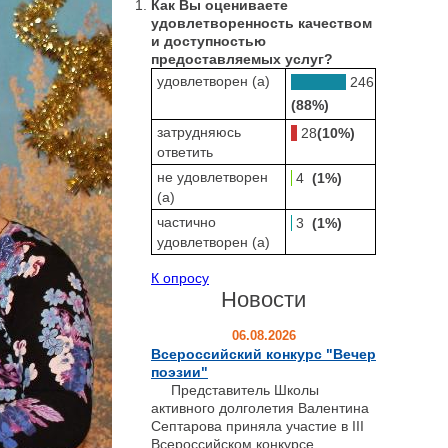
Как Вы оцениваете
удовлетворенность качеством
и доступностью
предоставляемых услуг?
удовлетворен (а)
246
(88%)
затрудняюсь
28
(10%)
ответить
не удовлетворен
4
(1%)
(а)
частично
3
(1%)
удовлетворен (а)
К опросу
Новости
06.08.2026
Всероссийский конкурс "Вечер
поэзии"
Представитель Школы
активного долголетия Валентина
Септарова приняла участие в III
Всероссийском конкурсе