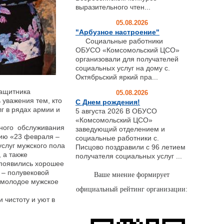
выразительного чтен...
05.08.2026
"Арбузное настроение"
Социальные работники
ОБУСО «Комсомольский ЦСО»
организовали для получателей
социальных услуг на дому с.
Октябрьский яркий пра...
ащитника
05.08.2026
 уважения тем, кто
С Днем рождения!
лг в рядах армии и
5 августа 2026 В ОБУСО
«Комсомольский ЦСО»
ьного обслуживания
заведующий отделением и
кцию «23 февраля –
социальные работники с.
услуг мужского пола
Писцово поздравили с 96 летием
 а также
получателя социальных услуг ...
 появились хорошее
и – полувековой
Ваше мнение формирует
 молодое мужское
официальный рейтинг организации:
чистоту и уют в