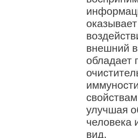
информаци
оказывает
воздейств
внешний в
обладает 
очистител
иммуност
свойствам
улучшая о
человека 
вид.