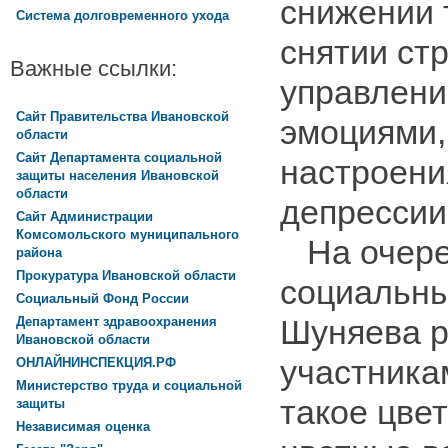
снижении 
Система долговременного ухода
снятии стр
Важные ссылки:
управлени
Сайт Правительства Ивановской
эмоциями,
области
Сайт Департамента социальной
настроени
защиты населения Ивановской
области
депрессии
Сайт Администрации
Комсомольского муниципального
На очере
района
Прокуратура Ивановской области
социальны
Социальный Фонд России
Шуняева р
Департамент здравоохранения
Ивановской области
участника
ОНЛАЙНИНСПЕКЦИЯ.РФ
Министерство труда и социальной
такое цве
защиты
Независимая оценка