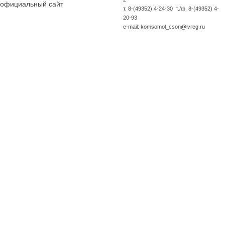
официальный сайт
т. 8-(49352) 4-24-30 т./ф. 8-(49352) 4-
20-93
e-mail: komsomol_cson@ivreg.ru