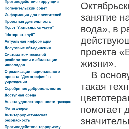
Противодействие коррупции
Октябрьск
Попечительский совет
занятие н
Информация для посетителей
Проектная деятельность
вода», в р
Пункт "Социальное такси"
"Интернет-клуб"
действующ
Актуальная информация
Досуговые объединения
проекта «
Система комплексной
реабилитации и абилитации
жизни».
инвалидов
В основу 
О реализации национального
проекта "Демография" в
учреждении
такая техн
Серебряное добровольчество
цветотера
Доступная среда
Анкета удовлетворенности граждан
помогает 
Фотогалерея
Антитеррористическая
значитель
безопасность
Противодействие терроризму