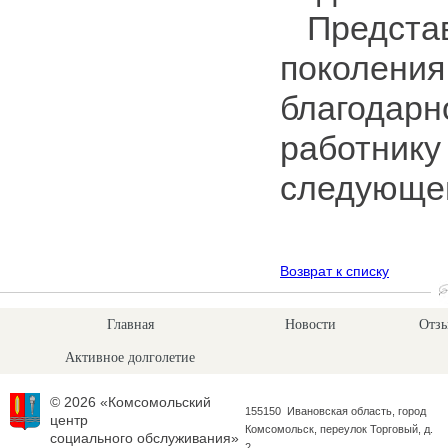
Представ
поколения
благодарн
работнику
следующег
Возврат к списку
Главная
Новости
Отзы
Активное долголетие
© 2026 «Комсомольский
155150 Ивановская область, город
центр
Комсомольск, переулок Торговый, д.
социального обслуживания»
2