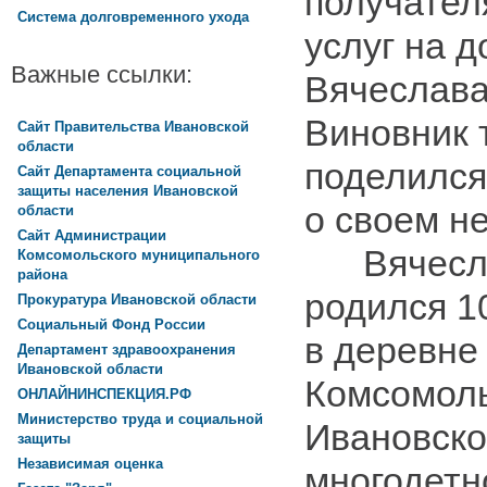
получател
Система долговременного ухода
услуг на 
Важные ссылки:
Вячеслава
Виновник 
Сайт Правительства Ивановской
области
поделился
Сайт Департамента социальной
защиты населения Ивановской
о своем не
области
Сайт Администрации
Вячесла
Комсомольского муниципального
района
родился 1
Прокуратура Ивановской области
Социальный Фонд России
в деревне
Департамент здравоохранения
Ивановской области
Комсомоль
ОНЛАЙНИНСПЕКЦИЯ.РФ
Министерство труда и социальной
Ивановско
защиты
Независимая оценка
многодетн