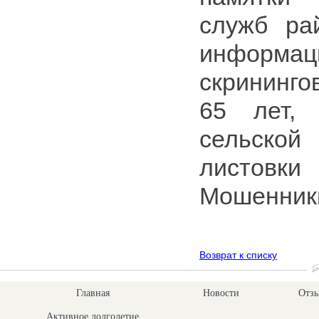
служб ра
информац
скрининго
65 лет,
сельско
листовк
Мошенники
Возврат к списку
Главная
Новости
Отзы
Активное долголетие