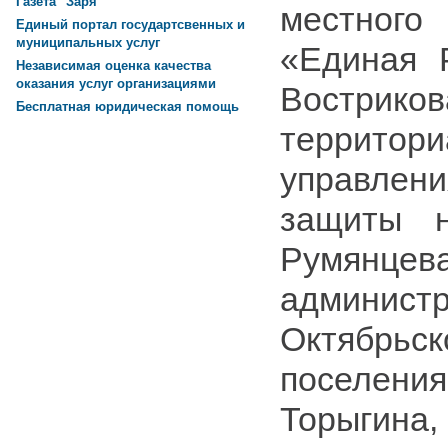
Газета "Заря"
местного
Единый портал государтсвенных и
муниципальных услуг
«Единая 
Независимая оценка качества
оказания услуг организациями
Вострико
Бесплатная юридическая помощь
территори
управле
защиты н
Румян
админист
Октябрьс
поселе
Торыгин