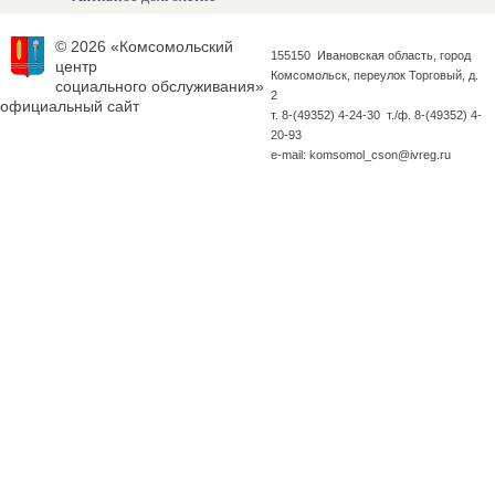
© 2026 «Комсомольский
155150 Ивановская область, город
центр
Комсомольск, переулок Торговый, д.
социального обслуживания»
2
официальный сайт
т. 8-(49352) 4-24-30 т./ф. 8-(49352) 4-
20-93
e-mail: komsomol_cson@ivreg.ru