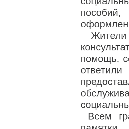
социальны
пособ
оформлени
Жители 
консульта
помощь, с
ответили
предоста
обслужив
социальны
Всем гр
памятки