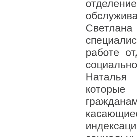
отделени
обслужи
Светла
специали
работе от
социальн
Наталь
которы
граждан
касающи
индекс