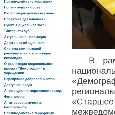
Противодействие коррупции
Попечительский совет
Информация для посетителей
Проектная деятельность
Пункт "Социальное такси"
"Интернет-клуб"
Актуальная информация
Досуговые объединения
Система комплексной
реабилитации и абилитации
В рамка
инвалидов
О реализации национального
национа
проекта "Демография" в
учреждении
«Демогра
Серебряное добровольчество
Доступная среда
региона
Анкета удовлетворенности граждан
Фотогалерея
«Старше
Антитеррористическая
безопасность
межведом
Противодействие терроризму