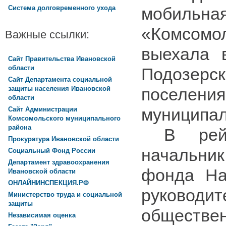
мобильна
Система долговременного ухода
«Комсом
Важные ссылки:
выехала 
Сайт Правительства Ивановской
области
Подозерс
Сайт Департамента социальной
защиты населения Ивановской
поселени
области
муниципал
Сайт Администрации
Комсомольского муниципального
района
В рейде
Прокуратура Ивановской области
начальн
Социальный Фонд России
Департамент здравоохранения
фонда На
Ивановской области
ОНЛАЙНИНСПЕКЦИЯ.РФ
руководит
Министерство труда и социальной
защиты
обществ
Независимая оценка