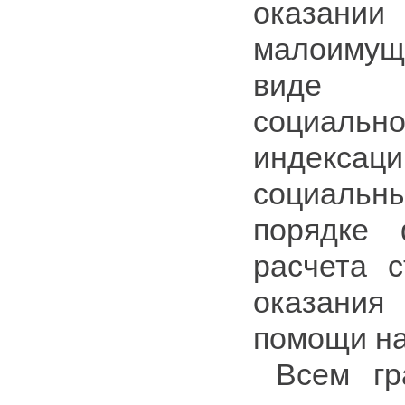
оказа
малоимущ
виде го
социальн
индекса
социальн
порядке 
расчета с
оказани
помощи на
Всем гр