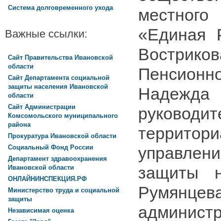
Система долговременного ухода
местного
«Единая 
Важные ссылки:
Вострик
Сайт Правительства Ивановской
области
Пенсио
Сайт Департамента социальной
защиты населения Ивановской
Надежд
области
Сайт Администрации
руководит
Комсомольского муниципального
района
территори
Прокуратура Ивановской области
управле
Социальный Фонд России
Департамент здравоохранения
защиты н
Ивановской области
ОНЛАЙНИНСПЕКЦИЯ.РФ
Румян
Министерство труда и социальной
защиты
админист
Независимая оценка