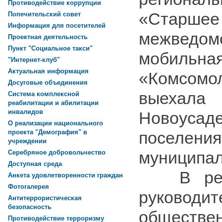
Противодействие коррупции
«Старше
Попечительский совет
Информация для посетителей
межведом
Проектная деятельность
Пункт "Социальное такси"
мобильна
"Интернет-клуб"
Актуальная информация
«Комсом
Досуговые объединения
выехала
Система комплексной
реабилитации и абилитации
инвалидов
Новоусаде
О реализации национального
поселени
проекта "Демография" в
учреждении
муниципал
Серебряное добровольчество
Доступная среда
В рейде
Анкета удовлетворенности граждан
Фотогалерея
руководит
Антитеррористическая
безопасность
обществ
Противодействие терроризму