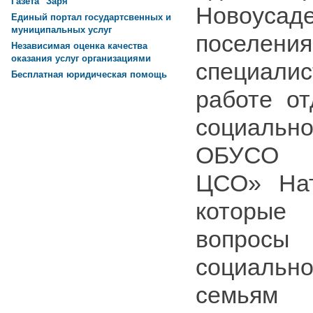
Газета "Заря"
Новоусаде
Единый портал государтсвенных и
муниципальных услуг
поселени
Независимая оценка качества
оказания услуг организациями
специали
Бесплатная юридическая помощь
работе от
социальн
ОБУСО «
ЦСО» Нат
которые
вопро
социаль
семьям 