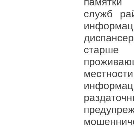
памятки
служб ра
информаци
диспансе
старш
проживаю
местности
информац
раздаточ
предупр
мошенниче