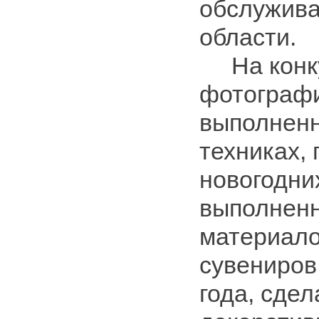
обслужива
области.
На конку
фотографи
выполненн
техниках,
новогодни
выполненн
материало
сувениров
года, сде