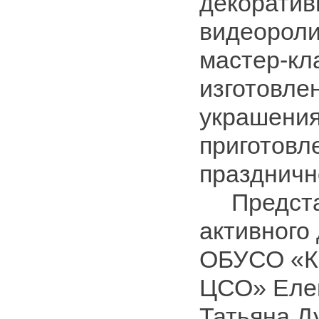
декоратив
видеороли
мастер-кл
изготовле
украшения
приготовл
праздничн
Предста
активного
ОБУСО «К
ЦСО» Еле
Татьяна Д