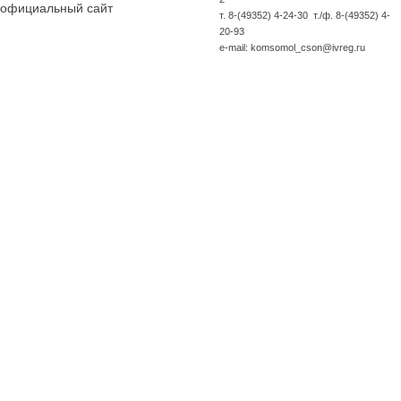
официальный сайт
т. 8-(49352) 4-24-30 т./ф. 8-(49352) 4-
20-93
e-mail: komsomol_cson@ivreg.ru