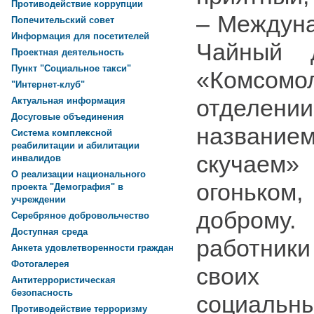
Противодействие коррупции
– Междуна
Попечительский совет
Информация для посетителей
Чайный 
Проектная деятельность
Пункт "Социальное такси"
«Комсом
"Интернет-клуб"
отделени
Актуальная информация
Досуговые объединения
название
Система комплексной
реабилитации и абилитации
скучае
инвалидов
О реализации национального
огоньком
проекта "Демография" в
учреждении
доброму
Серебряное добровольчество
Доступная среда
работни
Анкета удовлетворенности граждан
Фотогалерея
своих 
Антитеррористическая
безопасность
социальны
Противодействие терроризму