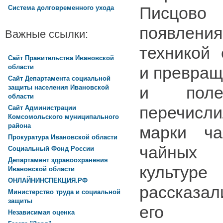
Писцов
Система долговременного ухода
появления
Важные ссылки:
техникой
Сайт Правительства Ивановской
области
и превращ
Сайт Департамента социальной
и полез
защиты населения Ивановской
области
перечис
Сайт Администрации
Комсомольского муниципального
района
марки ча
Прокуратура Ивановской области
чайных
Социальный Фонд России
Департамент здравоохранения
культу
Ивановской области
ОНЛАЙНИНСПЕКЦИЯ.РФ
рассказал
Министерство труда и социальной
защиты
его чуд
Независимая оценка