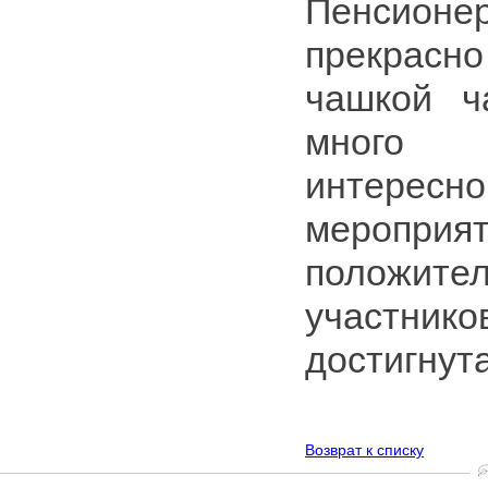
Пенсион
прекрасно
чашкой ч
много 
интересно
мероприят
положит
участнико
достигнута
Возврат к списку