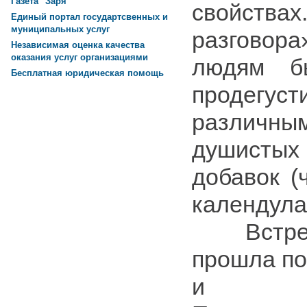
Газета "Заря"
свойствах
Единый портал государтсвенных и
муниципальных услуг
разгово
Независимая оценка качества
оказания услуг организациями
людям б
Бесплатная юридическая помощь
продегус
различ
душисты
добавок (
календула
Встреч
прошла по
и неп