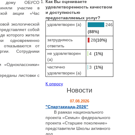
Как Вы оцениваете
а дому ОБУСО
удовлетворенность качеством
иняли участие в
и доступностью
еской акции «Час
предоставляемых услуг?
овой экологической
удовлетворен (а)
246
представляет собой
(88%)
де которого жители
затрудняюсь
28
(10%)
ки одновременно
 отказываются от
ответить
ргии. Сотрудники
не удовлетворен
4
(1%)
(а)
 «Одноклассники»
частично
3
(1%)
удовлетворен (а)
реданы листовки с
К опросу
Новости
07.08.2026
"Спартакиада-2026"
В рамках национального
проекта «Семья» федерального
проекта «Старшее поколение»
представители Школы активного
дол...