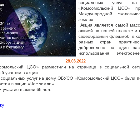
социальных услуг н
«Комсомольский ЦСО» пр
Международной экологич
земли».
Акция является самой масс
акцией на нашей планете и 
своеобразный флэшмоб, в хо
разных стран практичес
добровольно на один час
использования электроэне
28.03.2022
омольский ЦСО» разместили на странице в социальной сети
б участии в акции.
социальных услуг на дому ОБУСО «Комсомольский ЦСО» были пе
стия в акции «Час земли».
 участие в акции 68 чел.
ку