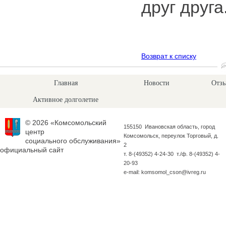
друг друга
Возврат к списку
Главная
Новости
Отзы
Активное долголетие
© 2026 «Комсомольский
155150 Ивановская область, город
центр
Комсомольск, переулок Торговый, д.
социального обслуживания»
2
официальный сайт
т. 8-(49352) 4-24-30 т./ф. 8-(49352) 4-
20-93
e-mail: komsomol_cson@ivreg.ru