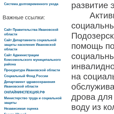
развитие 
Система долговременного ухода
Активна
Важные ссылки:
социальны
Сайт Правительства Ивановской
Подозерск
области
Сайт Департамента социальной
помощь п
защиты населения Ивановской
области
социальны
Сайт Администрации
Комсомольского муниципального
инвалидно
района
Прокуратура Ивановской области
на социал
Социальный Фонд России
Департамент здравоохранения
обслужива
Ивановской области
ОНЛАЙНИНСПЕКЦИЯ.РФ
дрова для
Министерство труда и социальной
защиты
воду из ко
Независимая оценка