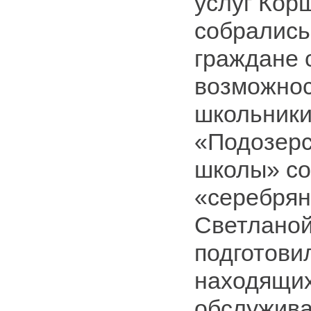
услуг Кор
собралис
граждане 
возможнос
школьник
«Подозерс
школы» со
«серебря
Светланой
подготови
находящих
обслужива