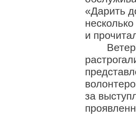
«Дарить д
несколько
и прочитал
Ветеран
растрогал
представ
волонтеро
за выступ
проявлен