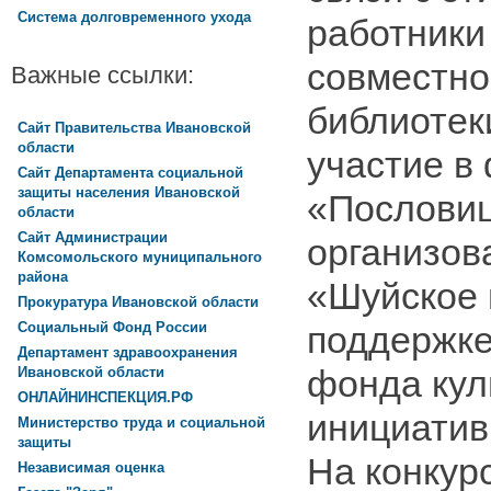
Система долговременного ухода
работники
совместно
Важные ссылки:
библиотек
Сайт Правительства Ивановской
области
участие в
Сайт Департамента социальной
защиты населения Ивановской
«Пословиц
области
Сайт Администрации
организов
Комсомольского муниципального
района
«Шуйское 
Прокуратура Ивановской области
Социальный Фонд России
поддержке
Департамент здравоохранения
фонда кул
Ивановской области
ОНЛАЙНИНСПЕКЦИЯ.РФ
инициатив
Министерство труда и социальной
защиты
На конкур
Независимая оценка