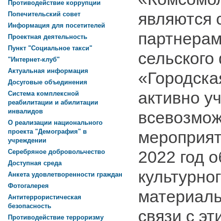
Противодействие коррупции
являются
Попечительский совет
Информация для посетителей
партнерам
Проектная деятельность
Пункт "Социальное такси"
сельского
"Интернет-клуб"
Актуальная информация
«Городска
Досуговые объединения
активно у
Система комплексной
реабилитации и абилитации
инвалидов
всевозмо
О реализации национального
мероприят
проекта "Демография" в
учреждении
2022 год 
Серебряное добровольчество
Доступная среда
культурно
Анкета удовлетворенности граждан
Фотогалерея
материаль
Антитеррористическая
безопасность
связи с э
Противодействие терроризму