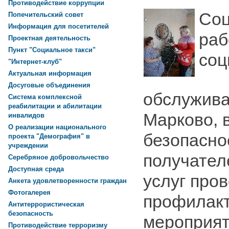
Противодействие коррупции
Со
Попечительский совет
Информация для посетителей
раб
Проектная деятельность
Пункт "Социальное такси"
соц
"Интернет-клуб"
Актуальная информация
Досуговые объединения
обслужива
Система комплексной
реабилитации и абилитации
Марково, 
инвалидов
О реализации национального
безопасно
проекта "Демография" в
учреждении
получател
Серебряное добровольчество
Доступная среда
услуг про
Анкета удовлетворенности граждан
Фотогалерея
профилак
Антитеррористическая
безопасность
мероприя
Противодействие терроризму