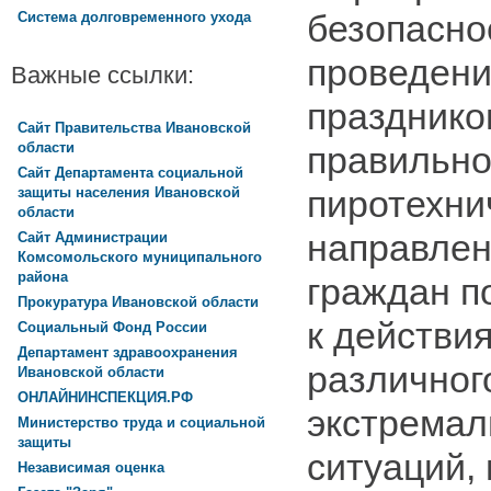
безопасно
Система долговременного ухода
проведени
Важные ссылки:
праздников
Сайт Правительства Ивановской
области
правильно
Сайт Департамента социальной
пиротехни
защиты населения Ивановской
области
направлен
Сайт Администрации
Комсомольского муниципального
района
граждан п
Прокуратура Ивановской области
к действи
Социальный Фонд России
Департамент здравоохранения
различног
Ивановской области
ОНЛАЙНИНСПЕКЦИЯ.РФ
экстремал
Министерство труда и социальной
защиты
ситуаций,
Независимая оценка