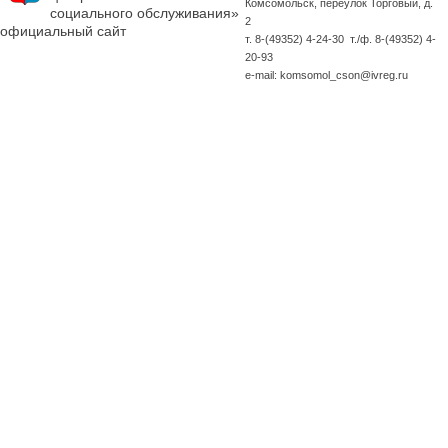
Комсомольск, переулок Торговый, д.
социального обслуживания»
2
официальный сайт
т. 8-(49352) 4-24-30 т./ф. 8-(49352) 4-
20-93
e-mail: komsomol_cson@ivreg.ru