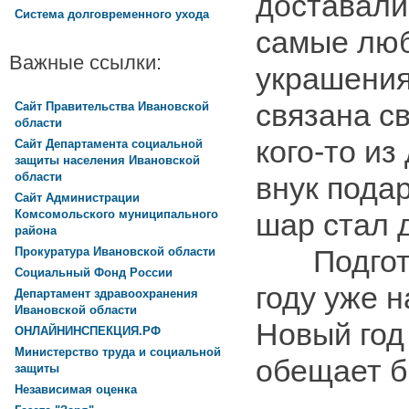
доставали
Система долговременного ухода
самые лю
Важные ссылки:
украшения
связана св
Сайт Правительства Ивановской
области
кого-то из
Сайт Департамента социальной
защиты населения Ивановской
области
внук пода
Сайт Администрации
Комсомольского муниципального
шар стал 
района
Подготов
Прокуратура Ивановской области
Социальный Фонд России
году уже н
Департамент здравоохранения
Ивановской области
Новый год
ОНЛАЙНИНСПЕКЦИЯ.РФ
Министерство труда и социальной
обещает б
защиты
Независимая оценка