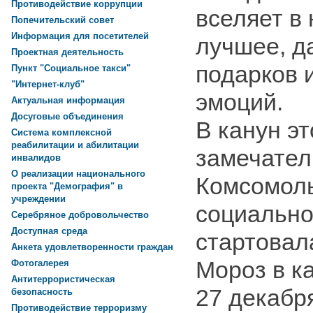
Противодействие коррупции
вселяет в
Попечительский совет
Информация для посетителей
лучшее, д
Проектная деятельность
подарков 
Пункт "Социальное такси"
"Интернет-клуб"
эмоций.
Актуальная информация
Досуговые объединения
В канун эт
Система комплексной
реабилитации и абилитации
замечател
инвалидов
О реализации национального
Комсомоль
проекта "Демография" в
учреждении
социально
Серебряное добровольчество
Доступная среда
стартовал
Анкета удовлетворенности граждан
Мороз в к
Фотогалерея
Антитеррористическая
27 декабр
безопасность
Противодействие терроризму