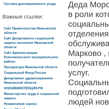
Деда Моро
Система долговременного ухода
в роли ко
Важные ссылки:
социальны
Сайт Правительства Ивановской
отделения
области
Сайт Департамента социальной
обслужива
защиты населения Ивановской
области
Марково ,
Сайт Администрации
Комсомольского муниципального
получател
района
Прокуратура Ивановской области
услуг.
Социальный Фонд России
Департамент здравоохранения
Социальны
Ивановской области
ОНЛАЙНИНСПЕКЦИЯ.РФ
подготови
Министерство труда и социальной
защиты
людей но
Независимая оценка