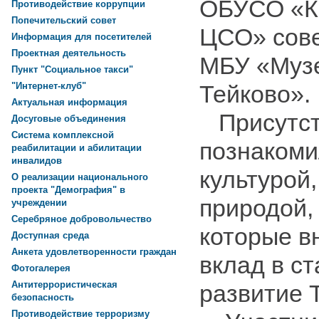
ОБУСО «К
Противодействие коррупции
Попечительский совет
ЦСО» сове
Информация для посетителей
Проектная деятельность
МБУ «Музе
Пункт "Социальное такси"
Тейково».
"Интернет-клуб"
Актуальная информация
Присутс
Досуговые объединения
Система комплексной
познакоми
реабилитации и абилитации
инвалидов
культурой
О реализации национального
проекта "Демография" в
природой,
учреждении
Серебряное добровольчество
которые в
Доступная среда
Анкета удовлетворенности граждан
вклад в с
Фотогалерея
Антитеррористическая
развитие 
безопасность
Противодействие терроризму