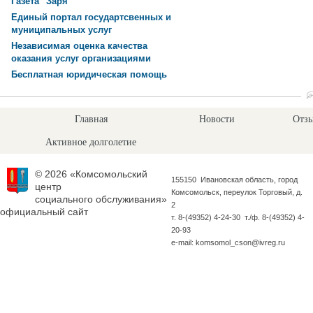
Газета "Заря"
Единый портал государтсвенных и
муниципальных услуг
Независимая оценка качества
оказания услуг организациями
Бесплатная юридическая помощь
Главная
Новости
Отзы
Активное долголетие
© 2026 «Комсомольский
155150 Ивановская область, город
центр
Комсомольск, переулок Торговый, д.
социального обслуживания»
2
официальный сайт
т. 8-(49352) 4-24-30 т./ф. 8-(49352) 4-
20-93
e-mail: komsomol_cson@ivreg.ru