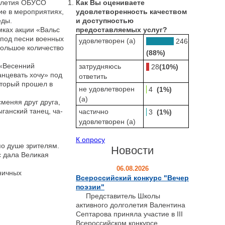
голетия ОБУСО
Как Вы оцениваете
е в мероприятиях,
удовлетворенность качеством
еды.
и доступностью
ках акции «Вальс
предоставляемых услуг?
 под песни военных
удовлетворен (а)
246
ольшое количество
(88%)
«Весенний
затрудняюсь
28
(10%)
анцевать хочу» под
ответить
оторый прошел в
не удовлетворен
4
(1%)
(а)
меняя друг друга,
ыганский танец, ча-
частично
3
(1%)
удовлетворен (а)
К опросу
о душе зрителям.
Новости
с дала Великая
06.08.2026
ничных
Всероссийский конкурс "Вечер
поэзии"
Представитель Школы
активного долголетия Валентина
Септарова приняла участие в III
Всероссийском конкурсе