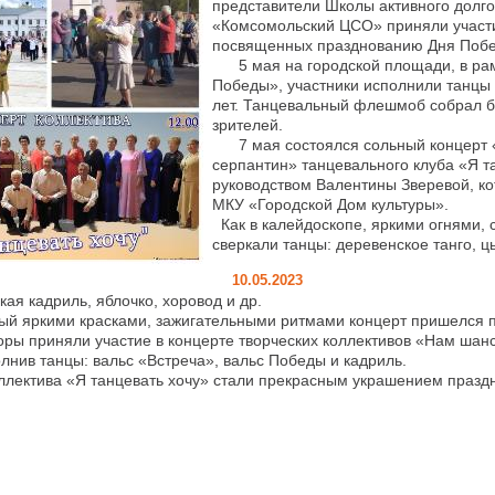
представители Школы активного дол
«Комсомольский ЦСО» приняли участи
посвященных празднованию Дня Поб
5 мая на городской площади, в рам
Победы», участники исполнили танцы
лет. Танцевальный флешмоб собрал б
зрителей.
7 мая состоялся сольный концерт 
серпантин» танцевального клуба «Я т
руководством Валентины Зверевой, к
МКУ «Городской Дом культуры».
Как в калейдоскопе, яркими огнями, с
сверкали танцы: деревенское танго, ц
10.05.2023
кая кадриль, яблочко, хоровод и др.
яркими красками, зажигательными ритмами концерт пришелся п
ы приняли участие в концерте творческих коллективов «Нам шан
лнив танцы: вальс «Встреча», вальс Победы и кадриль.
ллектива «Я танцевать хочу» стали прекрасным украшением празд