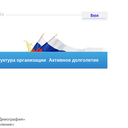
Вход
уктура организации
Активное долголетие
Демография»
оление»