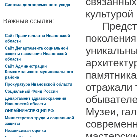
связанных
Система долговременного ухода
культурой 
Важные ссылки:
Представ
поколения
Сайт Правительства Ивановской
области
уникальн
Сайт Департамента социальной
защиты населения Ивановской
области
архитекту
Сайт Администрации
памятника
Комсомольского муниципального
района
отражали 
Прокуратура Ивановской области
Социальный Фонд России
обывателе
Департамент здравоохранения
Ивановской области
Музеи, га
ОНЛАЙНИНСПЕКЦИЯ.РФ
Министерство труда и социальной
современн
защиты
Независимая оценка
мастерски