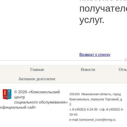
получател
услуг.
Возврат к списку
Главная
Новости
Отзы
Активное долголетие
© 2026 «Комсомольский
155150 Ивановская область, город
центр
Комсомольск, переулок Торговый, д.
социального обслуживания»
2
официальный сайт
т. 8-(49352) 4-24-30 т./ф. 8-(49352) 4-
20-93
e-mail: komsomol_cson@ivreg.ru