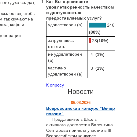
Как Вы оцениваете
вого духа солдат,
удовлетворенность качеством
и доступностью
сылок так, чтобы
предоставляемых услуг?
м так скучают на
нка, кофе и
удовлетворен (а)
246
(88%)
цоперации.
затрудняюсь
28
(10%)
ответить
не удовлетворен
4
(1%)
(а)
частично
3
(1%)
удовлетворен (а)
К опросу
Новости
06.08.2026
Всероссийский конкурс "Вечер
поэзии"
Представитель Школы
активного долголетия Валентина
Септарова приняла участие в III
Всероссийском конкурсе