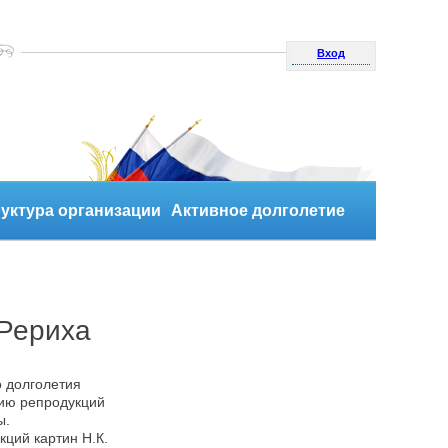
Вход
уктура организации
Активное долголетие
 Рериха
 долголетия
ию репродукций
ы.
ций картин Н.К.