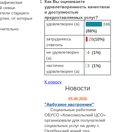
Как Вы оцениваете
графическая
удовлетворенность качеством
й семьи.
и доступностью
тели старшего
предоставляемых услуг?
ртин, от которых
удовлетворен (а)
246
чительно.
(88%)
затрудняюсь
28
(10%)
ответить
не удовлетворен
4
(1%)
(а)
частично
3
(1%)
удовлетворен (а)
К опросу
Новости
05.08.2026
"Арбузное настроение"
Социальные работники
ОБУСО «Комсомольский ЦСО»
организовали для получателей
социальных услуг на дому с.
Октябрьский яркий пра...