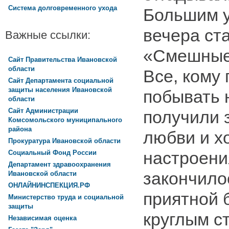
Система долговременного ухода
Большим 
вечера ст
Важные ссылки:
«Смешные
Сайт Правительства Ивановской
области
Все, кому
Сайт Департамента социальной
защиты населения Ивановской
побывать 
области
Сайт Администрации
получили 
Комсомольского муниципального
района
любви и х
Прокуратура Ивановской области
настроени
Социальный Фонд России
Департамент здравоохранения
закончило
Ивановской области
ОНЛАЙНИНСПЕКЦИЯ.РФ
приятной 
Министерство труда и социальной
защиты
круглым с
Независимая оценка