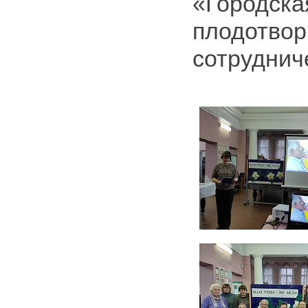
«Городска
плодотвор
сотруднич