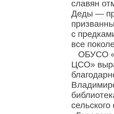
славян от
Деды — пр
призванны
с предкам
все покол
ОБУСО «
ЦСО» выр
благодарн
Владимиро
библиотек
сельского