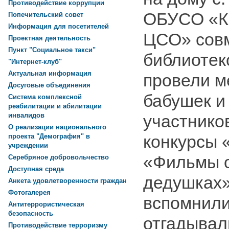
Противодействие коррупции
ОБУСО «К
Попечительский совет
Информация для посетителей
ЦСО» совм
Проектная деятельность
Пункт "Социальное такси"
библиотек
"Интернет-клуб"
Актуальная информация
провели м
Досуговые объединения
бабушек и
Система комплексной
реабилитации и абилитации
участнико
инвалидов
О реализации национального
конкурсы 
проекта "Демография" в
учреждении
«Фильмы о
Серебряное добровольчество
Доступная среда
дедушках»
Анкета удовлетворенности граждан
Фотогалерея
вспомнили
Антитеррористическая
безопасность
отгадывал
Противодействие терроризму