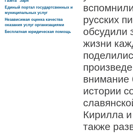
Газета "Заря"
вспомнили
Единый портал государтсвенных и
муниципальных услуг
русских пи
Независимая оценка качества
оказания услуг организациями
обсудили 
Бесплатная юридическая помощь
жизни каж
поделили
произведе
внимание 
истории с
славянско
Кирилла и
также раз