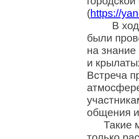
городской
(
https://y
В ходе 
были пров
на знание
и крылаты
Встреча п
атмосфере
участника
общения и
Такие ме
только ра