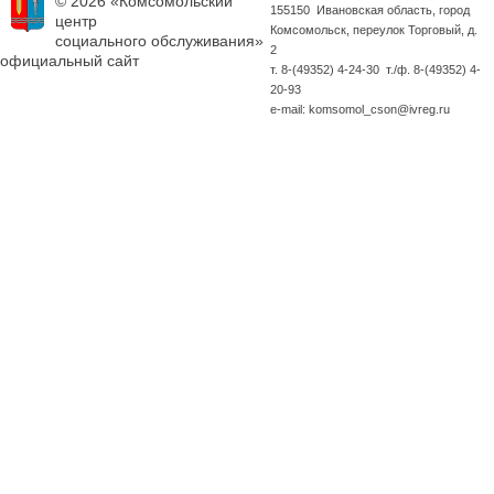
© 2026 «Комсомольский
155150 Ивановская область, город
центр
Комсомольск, переулок Торговый, д.
социального обслуживания»
2
официальный сайт
т. 8-(49352) 4-24-30 т./ф. 8-(49352) 4-
20-93
e-mail: komsomol_cson@ivreg.ru