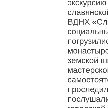
экскурсию
славянско
ВДНХ «Сло
социальны
погрузили
монастырс
земской ш
мастерско
самостоят
проследил
послушали