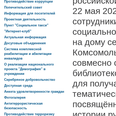
российско
Противодействие коррупции
Попечительский совет
22 мая 20
Информация для посетителей
сотрудник
Проектная деятельность
Пункт "Социальное такси"
социально
"Интернет-клуб"
Актуальная информация
на дому с
Досуговые объединения
Система комплексной
Комсомол
реабилитации и абилитации
инвалидов
совмесно 
О реализации национального
проекта "Демография" в
библиотек
учреждении
Серебряное добровольчество
для получ
Доступная среда
тематичес
Анкета удовлетворенности граждан
Фотогалерея
посвящённ
Антитеррористическая
безопасность
истории ру
Противодействие терроризму