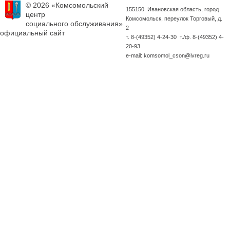
© 2026 «Комсомольский
155150 Ивановская область, город
центр
Комсомольск, переулок Торговый, д.
социального обслуживания»
2
официальный сайт
т. 8-(49352) 4-24-30 т./ф. 8-(49352) 4-
20-93
e-mail: komsomol_cson@ivreg.ru