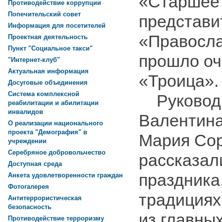
«Старшее 
Противодействие коррупции
Попечительский совет
представи
Информация для посетителей
«Правосл
Проектная деятельность
Пункт "Социальное такси"
прошло оч
"Интернет-клуб"
Актуальная информация
«Троица»
Досуговые объединения
Система комплексной
Руководи
реабилитации и абилитации
инвалидов
Валентина
О реализации национального
проекта "Демография" в
Мария Со
учреждении
Серебряное добровольчество
рассказал
Доступная среда
праздника
Анкета удовлетворенности граждан
Фотогалерея
традициях
Антитеррористическая
безопасность
из главны
Противодействие терроризму