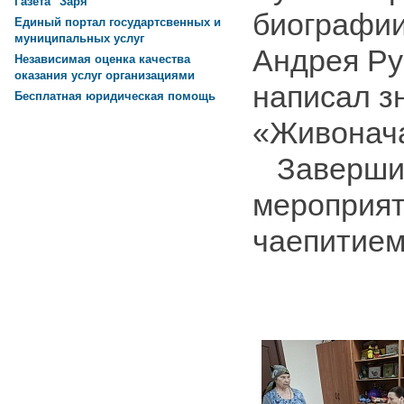
Газета "Заря"
биографии
Единый портал государтсвенных и
муниципальных услуг
Андрея Ру
Независимая оценка качества
оказания услуг организациями
написал з
Бесплатная юридическая помощь
«Живонача
Заверши
мероприят
чаепитием