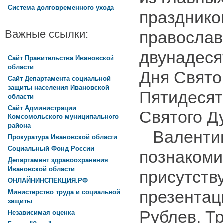
Система долговременного ухода
празднико
православ
Важные ссылки:
двунадеся
Сайт Правительства Ивановской
области
Дня Свято
Сайт Департамента социальной
защиты населения Ивановской
Пятидесят
области
Сайт Администрации
Святого Д
Комсомольского муниципального
района
Валентин
Прокуратура Ивановской области
Социальный Фонд России
познаком
Департамент здравоохранения
Ивановской области
присутств
ОНЛАЙНИНСПЕКЦИЯ.РФ
презентац
Министерство труда и социальной
защиты
Рублев. Т
Независимая оценка