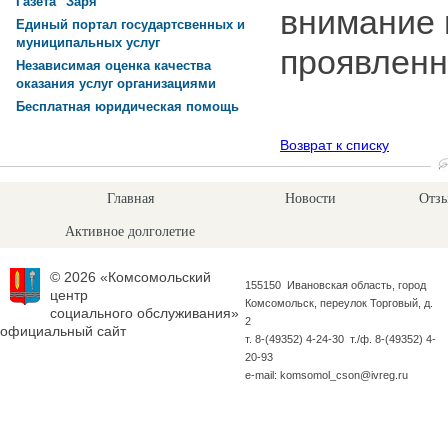
Газета "Заря"
внимание 
Единый портал государтсвенных и
муниципальных услуг
проявленн
Независимая оценка качества
оказания услуг организациями
Бесплатная юридическая помощь
Возврат к списку
Главная
Новости
Отзы
Активное долголетие
© 2026 «Комсомольский
155150 Ивановская область, город
центр
Комсомольск, переулок Торговый, д.
социального обслуживания»
2
официальный сайт
т. 8-(49352) 4-24-30 т./ф. 8-(49352) 4-
20-93
e-mail: komsomol_cson@ivreg.ru