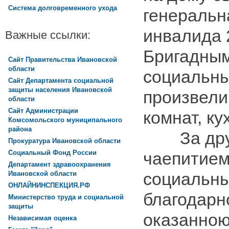
Система долговременного ухода
генеральн
инвалида 
Важные ссылки:
Бригадны
Сайт Правительства Ивановской
области
социальны
Сайт Департамента социальной
защиты населения Ивановской
произвели
области
Сайт Администрации
комнат, ку
Комсомольского муниципального
района
За дру
Прокуратура Ивановской области
Социальный Фонд России
чаепитием
Департамент здравоохранения
социальны
Ивановской области
ОНЛАЙНИНСПЕКЦИЯ.РФ
благодарн
Министерство труда и социальной
защиты
оказанною
Независимая оценка