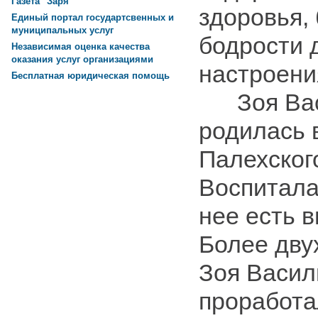
Газета "Заря"
здоровья,
Единый портал государтсвенных и
муниципальных услуг
бодрости 
Независимая оценка качества
оказания услуг организациями
настроени
Бесплатная юридическая помощь
Зоя Вас
родилась 
Палехског
Воспитала
нее есть в
Более дву
Зоя Васил
проработа