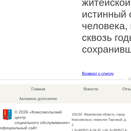
житейской
истинный 
человека,
сквозь го
сохранивш
Возврат к списку
Главная
Новости
Отзы
Активное долголетие
© 2026 «Комсомольский
155150 Ивановская область, город
центр
Комсомольск, переулок Торговый, д.
социального обслуживания»
2
официальный сайт
т. 8-(49352) 4-24-30 т./ф. 8-(49352) 4-