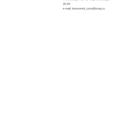
20-93
e-mail: komsomol_cson@ivreg.ru