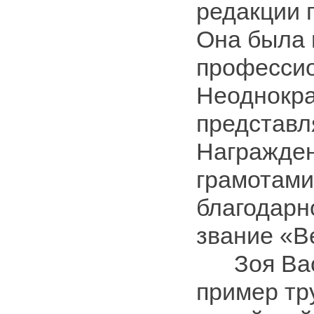
редакции 
Она была
професси
Неоднокр
представл
Награжде
грамотами
благодарн
звание «В
Зоя Васи
пример тр