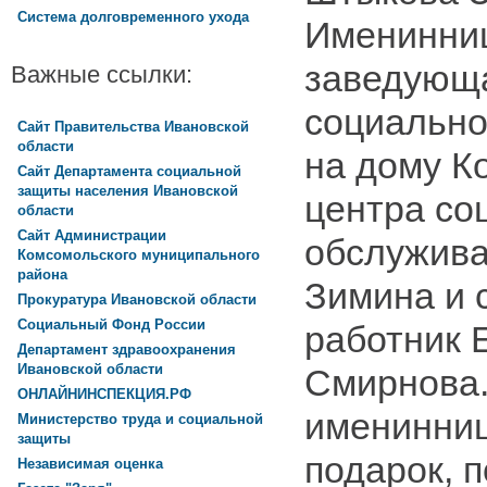
Система долговременного ухода
Именинниц
заведующ
Важные ссылки:
социально
Сайт Правительства Ивановской
области
на дому К
Сайт Департамента социальной
защиты населения Ивановской
центра со
области
Сайт Администрации
обслужива
Комсомольского муниципального
района
Зимина и 
Прокуратура Ивановской области
Социальный Фонд России
работник 
Департамент здравоохранения
Ивановской области
Смирнова.
ОНЛАЙНИНСПЕКЦИЯ.РФ
именинни
Министерство труда и социальной
защиты
подарок, 
Независимая оценка