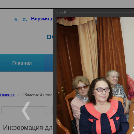
8
из
8
Версия для слабовидящих
ОФИЦИАЛЬНЫЙ САЙТ
Главная
Новости
Отзывы и предло
Структура организации
Активное долголетие
Главная
Областной Новогодний бал «Карнавальная ночь»
Новос
Областной Н
«Карнавальн
Информация для