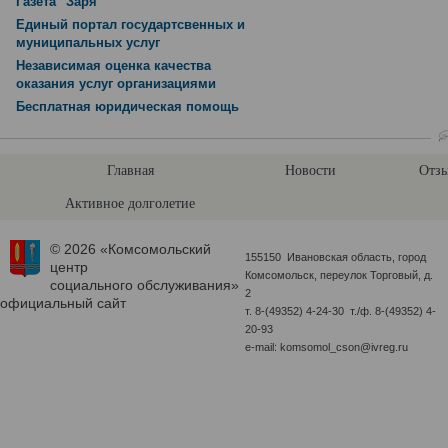
Газета "Заря"
Единый портал государтсвенных и
муниципальных услуг
Независимая оценка качества
оказания услуг организациями
Бесплатная юридическая помощь
Главная
Новости
Отзы
Активное долголетие
© 2026 «Комсомольский
155150 Ивановская область, город
центр
Комсомольск, переулок Торговый, д.
социального обслуживания»
2
официальный сайт
т. 8-(49352) 4-24-30 т./ф. 8-(49352) 4-
20-93
e-mail: komsomol_cson@ivreg.ru