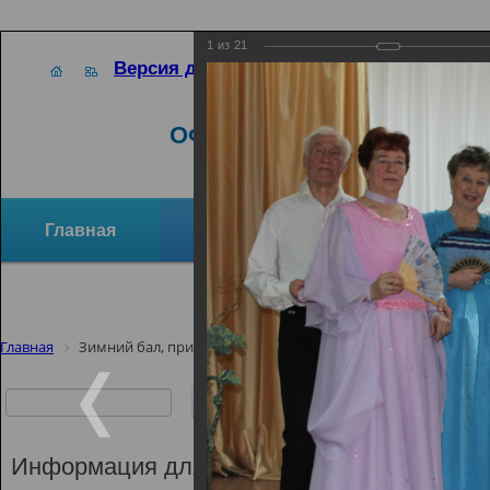
1
из
21
Версия для слабовидящих
ОФИЦИАЛЬНЫЙ САЙТ
Главная
Новости
Отзывы и предло
Структура организации
Активное долголетие
Главная
Зимний бал, приуроченный ко дню памяти А.С.Пушкина
Зимний бал,
памяти А.С.
Информация для