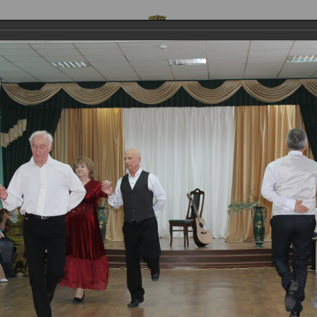
ОФИЦИАЛЬНЫЙ САЙТ
 предложения
Контакты
Обратная связь
Стр
.Пушкина
Новости
 бал, приуроченный ко дню памят
шкина
приуроченный ко дню памяти А.С.Пушкина