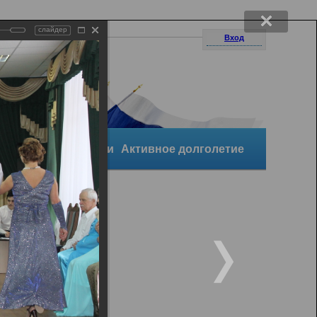
слайдер
Вход
уктура организации
Активное долголетие
и