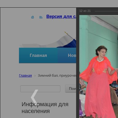
12
из
21
Версия для слабовидящих
Главная
Новости
Отзывы и
Главная
Зимний бал, приуроченный ко дню памяти А.С
Зимний
А.С.Пу
Информация для
населения
Зимний бал, 