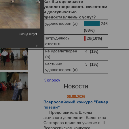
Как Вы оцениваете
удовлетворенность качеством
и доступностью
предоставляемых услуг?
удовлетворен (а)
246
(88%)
Слайд-шоу:
затрудняюсь
28
(10%)
ответить
не удовлетворен
4
(1%)
(а)
частично
3
(1%)
удовлетворен (а)
К опросу
Новости
06.08.2026
Всероссийский конкурс "Вечер
поэзии"
Представитель Школы
активного долголетия Валентина
Септарова приняла участие в III
Всероссийском конкурсе