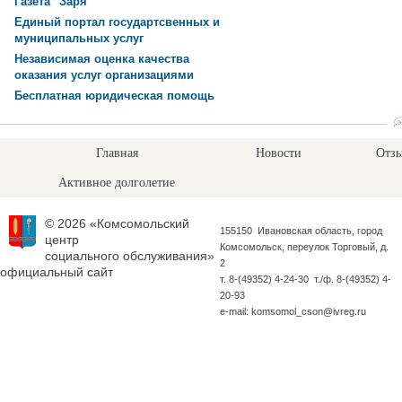
Газета "Заря"
Единый портал государтсвенных и
муниципальных услуг
Независимая оценка качества
оказания услуг организациями
Бесплатная юридическая помощь
Главная
Новости
Отзы
Активное долголетие
© 2026 «Комсомольский
155150 Ивановская область, город
центр
Комсомольск, переулок Торговый, д.
социального обслуживания»
2
официальный сайт
т. 8-(49352) 4-24-30 т./ф. 8-(49352) 4-
20-93
e-mail: komsomol_cson@ivreg.ru