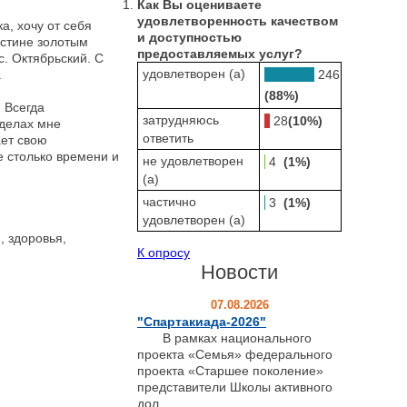
Как Вы оцениваете
удовлетворенность качеством
, хочу от себя
и доступностью
истине золотым
предоставляемых услуг?
. Октябрьский. С
удовлетворен (а)
246
.
(88%)
 Всегда
затрудняюсь
28
(10%)
делах мне
ответить
ает свою
е столько времени и
не удовлетворен
4
(1%)
(а)
частично
3
(1%)
удовлетворен (а)
, здоровья,
К опросу
Новости
07.08.2026
"Спартакиада-2026"
В рамках национального
проекта «Семья» федерального
проекта «Старшее поколение»
представители Школы активного
дол...