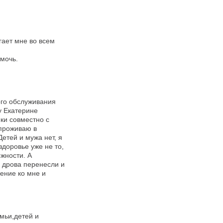
гает мне во всем
омочь.
ого обслуживания
у Екатерине
ки совместно с
проживаю в
етей и мужа нет, я
здоровье уже не то,
ожности. А
е дрова перенесли и
ение ко мне и
мьи,детей и