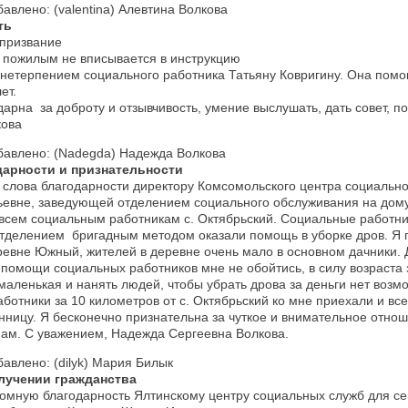
бавлено: (valentina) Алевтина Волкова
ть
 призвание
 пожилым не вписывается в инструкцию
с нетерпением социального работника Татьяну Ковригину. Она помо
ет.
дарна за доброту и отзывчивость, умение выслушать, дать совет, п
кова
бавлено: (Nadegda) Надежда Волкова
дарности и признательности
 слова благодарности директору Комсомольского центра социальн
ьевне, заведующей отделением социального обслуживания на дом
всем социальным работникам с. Октябрьский. Социальные работни
тделением бригадным методом оказали помощь в уборке дров. Я 
евне Южный, жителей в деревне очень мало в основном дачники. Д
 помощи социальных работников мне не обойтись, в силу возраста 
маленькая и нанять людей, чтобы убрать дрова за деньги нет возм
ботники за 10 километров от с. Октябрьский ко мне приехали и вс
нницу. Я бесконечно признательна за чуткое и внимательное отнош
ам. С уважением, Надежда Сергеевна Волкова.
бавлено: (dilyk) Мария Билык
лучении гражданства
омную благодарность Ялтинскому центру социальных служб для се