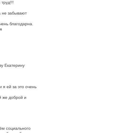
труд!!!
а не забывают
чень благодарна.
я
у Екатерину
 я ей за это очень
й же доброй и
ём социального