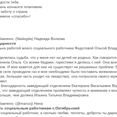
дости тебе,
ень кончался позитивом.
 заботу о стране
евное «спасибо»!
бавлено: (Nadegda) Надежда Волкова
дарности
ьна работой моего социального работника Федотовой Ольгой Вла
елилась судьба, что у меня нет ни детей ни родных. Как говорится,
енила Ольга. Со всеми бедами, горестями я делюсь с ней. Она все
ом. И мне кажется для нее не существует не решаемых проблем. В
 в селе проводили газ и мне неебходимо было поставить межкомна
ая, большая часть уходит на лекарства), она попросила своего му
овил.
ь благодарность заведующей отделением Екатерине Васильевне В
, что заведующий отделением проявляет чуткость и внимание к м
больше, чем должна.Ильина Татьяна Владимировна
бавлено: (@marucj) Нина
ть социальным работникам с.Октябрьский
 социальный работник, а сколько любви, теплоты, доброты ты дари