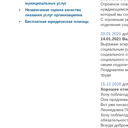
муниципальных услуг
Огромное спас
нуждающимся в
Независимая оценка качества
который вы со
оказания услуг организациями
С огромным у
Бесплатная юридическая помощь
отделения со
20.01.2021
до
14.01.2021 В
Выражаю искр
социальным р
социального о
социального о
своим подопе
Поздравляю вс
труде.
15.12.2020
до
Хорошее отн
Хочу поблагод
Она продлевае
Вот уже неско
Леонидовна.По
Хочу поблагод
обязательност
Всегда доброж