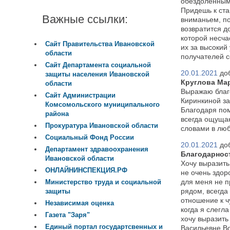
обездоленным 
Придешь к ста
Важные ссылки:
вниманьем, по
возвратится д
которой несч
Сайт Правительства Ивановской
их за высокий
области
получателей с
Сайт Департамента социальной
20.01.2021
до
защиты населения Ивановской
Круглова Мар
области
Выражаю благ
Сайт Администрации
Киринкиной за
Комсомольского муниципального
Благодаря по
района
всегда ощущаю
Прокуратура Ивановской области
словами в люб
Социальный Фонд России
20.01.2021
до
Департамент здравоохранения
Благодарнос
Ивановской области
Хочу выразить
ОНЛАЙНИНСПЕКЦИЯ.РФ
не очень здор
для меня не п
Министерство труда и социальной
рядом, всегда
защиты
отношение к ч
Независимая оценка
когда я слегла
Газета "Заря"
хочу выразить
Единый портал государтсвенных и
Васильевне В