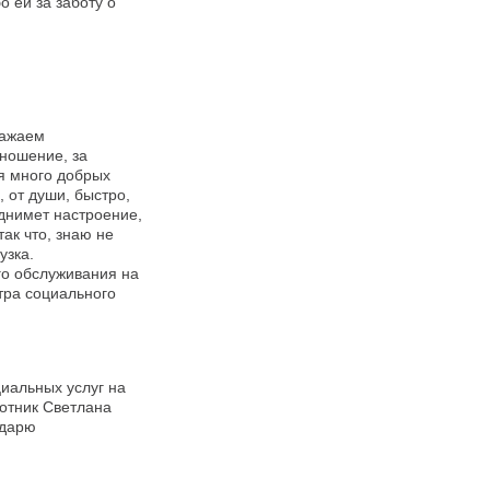
о ей за заботу о
ражаем
тношение, за
я много добрых
 от души, быстро,
однимет настроение,
ак что, знаю не
узка.
го обслуживания на
тра социального
иальных услуг на
ботник Светлана
одарю