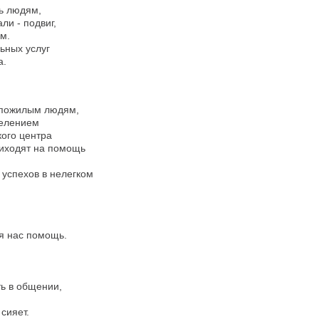
ь людям,
ли - подвиг,
м.
ьных услуг
а.
 пожилым людям,
делением
ого центра
риходят на помощь
 успехов в нелегком
ля нас помощь.
ть в общении,
сияет.