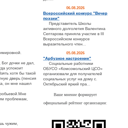
06.08.2026
Всероссийский конкурс "Вечер
поэзии"
Представитель Школы
активного долголетия Валентина
Септарова приняла участие в III
Всероссийском конкурсе
выразительного чтен...
димировной.
05.08.2026
"Арбузное настроение"
 Бог дочки не дал,
Социальные работники
гда успокоит
ОБУСО «Комсомольский ЦСО»
зять хотя бы такой
организовали для получателей
тную дверь (пенсия
социальных услуг на дому с.
жа, он мне нашел
Октябрьский яркий пра...
оробьевой.Мне
Ваше мнение формирует
оим проблемам,
официальный рейтинг организации:
шь чужим,