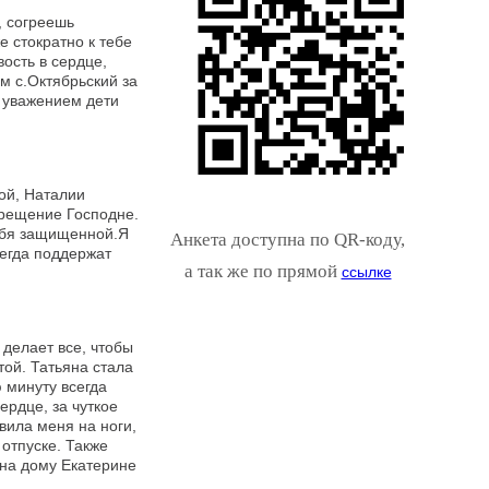
, согреешь
е стократно к тебе
вость в сердце,
 с.Октябрьский за
 уважением дети
ой, Наталии
Крещение Господне.
ебя защищенной.Я
Анкета доступна по QR-коду,
сегда поддержат
а так же по прямой
ссылке
 делает все, чтобы
той. Татьяна стала
 минуту всегда
ердце, за чуткое
вила меня на ноги,
 отпуске. Также
 на дому Екатерине