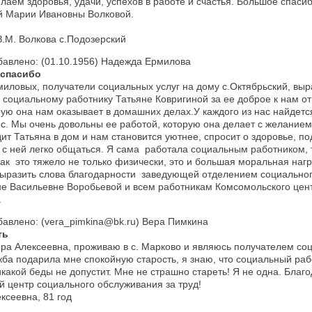
лаем здоровья, удачи, успехов в работе и счастья. Большое спасиб
й Марии Ивановны Волковой.
.М. Волкова с.Подозерский
бавлено: (01.10.1956) Надежда Ермилова
 спасибо
иловых, получатели социальных услуг на дому с.Октябрьский, вы
 социальному работнику Татьяне Ковригиной за ее доброе к нам о
ую она нам оказывает в домашних делах.У каждого из нас найдетс
ес. Мы очень довольны ее работой, которую она делает с желанием,
ит Татьяна в дом и нам становится уютнее, спросит о здоровье, п
с ней легко общаться. Я сама работала социальным работником, т
ак это тяжело не только физически, это и большая моральная нагр
выразить слова благодарности заведующей отделением социально
не Васильевне Воробьевой и всем работникам Комсомольского цен
.
бавлено: (vera_pimkina@bk.ru) Вера Пимкина
ть
ра Алексеевна, проживаю в с. Марково и являюсь получателем соц
жба подарила мне спокойную старость, я знаю, что социальный ра
какой беды не допустит. Мне не страшно стареть! Я не одна. Благ
 центр социального обслуживания за труд!
евна, 81 год