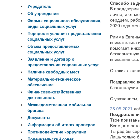
Спасибо за д
Учредитель
В преддверии 
Об учреждении
лично, и от м
сердцем, рабо
Формы социального обслуживания,
2020 года мен
виды социальных услуг
Порядок и условия предоставления
Римма Евгенье
социальных услуг
внимательна 
Объем предоставляемых
помогает, ник
социальных услуг
бескорыстную 
Заявление и договор о
внимания ско
предоставлении социальных услуг
О таких людях
Наличие свободных мест
Материально-техническое
Поздравляю вс
обеспечение
благополучия
Финансово-хозяйственная
деятельность
С уважением, 
Межведомственная мобильная
25.05.2021
до
бригада
Поздравлени
Документы
Твое призвань
Информация об итогах проверок
Всем, кто ост
Ты рад бы сер
Противодействие коррупции
Лишь только б
Попечительский совет