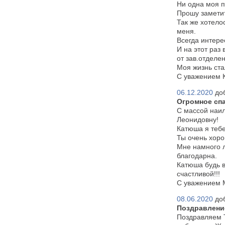
Ни одна моя п
Прошу заметит
Так же хотело
меня.
Всегда интере
И на этот раз
от зав.отделе
Моя жизнь ста
С уважением 
06.12.2020
до
Огромное сп
С массой наи
Леонидовну!
Катюша я тебе
Ты очень хоро
Мне намного л
благодарна.
Катюша будь в
счастливой!!!
С уважением 
08.06.2020
до
Поздравлени
Поздравляем 