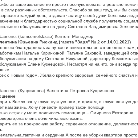
ибо за ваше желание не просто посочувствовать, а реально помоч
 силу различных обстоятельств. Спасибо за ваш труд, мы бы сказа
вершаете каждый день, отдавая частицу своей души больным людя
важением и благодарностью социальной службе получатель социал
циального обслуживания на дому Светлана Владимировна Зелянин
бавлено: (komsomolsk.cso) Контент Менеджер
алентина Юрьевна Рискинд (газета "Заря" № 2 от 14.01.2021)
еннюю благодарность за чуткое и внимательное отношение к нам,
аботникам Наталье Киринкиной, Татьяне Баковой, заведующей от
бслуживания на дому Светлане Никулиной, директору Комсомольск
бслуживания Елене Кузнецовой. Несмотря ни на что, они всегда п
чным.
ех с Новым годом. Желаю крепкого здоровья, семейного счастья и
бавлено: (Куприянова) Валентина Петровна Куприянова
ошение
арить Вас за вашу такую нужную нам, старикам, и такую важную д
т нам жизнь. Хочу привести пример такой помощи.
лько лет,как у меня появилась помощница – Смирнова Екатерина
верьте,она очень облегчила мою жизнь.
арить ее за прекрасную работу, сердечное отношение, деликатнос
ь.
елательна,тактична и сердечна.А после ее уборки квартира просто 