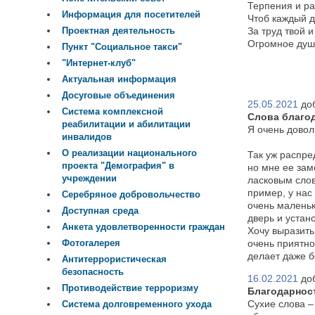
Терпения и ра
Информация для посетителей
Чтоб каждый д
Проектная деятельность
За труд твой и
Огромное душ
Пункт "Социальное такси"
"Интернет-клуб"
Актуальная информация
Досуговые объединения
25.05.2021
до
Система комплексной
Слова благо
реабилитации и абилитации
Я очень довол
инвалидов
О реализации национального
Так уж распред
проекта "Демография" в
но мне ее зам
учреждении
ласковым слов
пример, у нас
Серебряное добровольчество
очень маленьк
Доступная среда
дверь и устан
Анкета удовлетворенности граждан
Хочу выразит
Фотогалерея
очень приятно
делает даже 
Антитеррористическая
безопасность
16.02.2021
до
Противодействие терроризму
Благодарнос
Сухие слова –
Система долговременного ухода