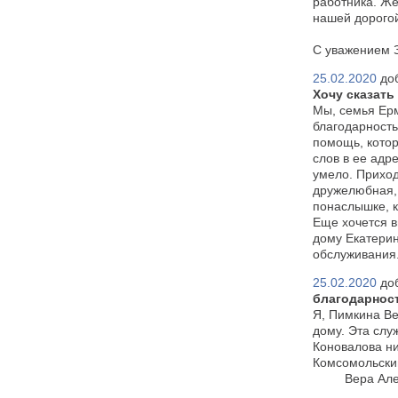
работника. Же
нашей дорого
С уважением З
25.02.2020
до
Хочу сказать
Мы, семья Ерм
благодарность
помощь, котор
слов в ее адр
умело. Приход
дружелюбная, 
понаслышке, к
Еще хочется 
дому Екатери
обслуживания
25.02.2020
до
благодарнос
Я, Пимкина Ве
дому. Эта слу
Коновалова ни
Комсомольский
Вера Алексе