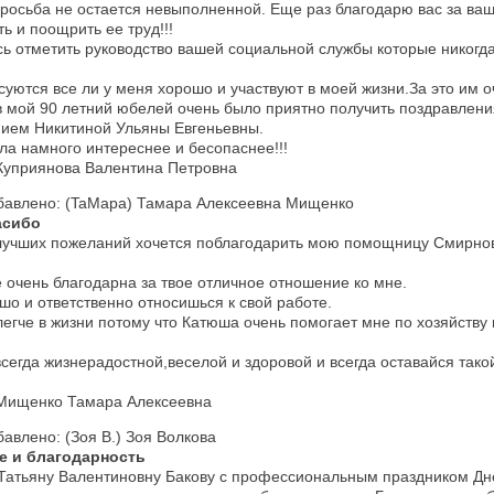
росьба не остается невыполненной. Еще раз благодарю вас за ваш 
ь и поощрить ее труд!!!
сь отметить руководство вашей социальной службы которые никогд
суются все ли у меня хорошо и участвуют в моей жизни.За это им о
 в мой 90 летний юбелей очень было приятно получить поздравлени
нием Никитиной Ульяны Евгеньевны.
ла намного интереснее и бесопаснее!!!
Куприянова Валентина Петровна
бавлено: (TaMapa) Тамара Алексеевна Мищенко
асибо
лучших пожеланий хочется поблагодарить мою помощницу Смирнов
 очень благодарна за твое отличное отношение ко мне.
шо и ответственно относишься к свой работе.
егче в жизни потому что Катюша очень помогает мне по хозяйству и
сегда жизнерадостной,веселой и здоровой и всегда оставайся тако
Мищенко Тамара Алексеевна
бавлено: (Зоя В.) Зоя Волкова
е и благодарность
Татьяну Валентиновну Бакову с профессиональным праздником Дн