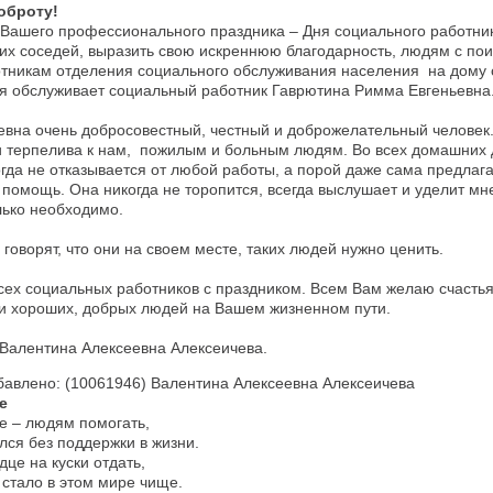
оброту!
Вашего профессионального праздника – Дня социального работника
оих соседей, выразить свою искреннюю благодарность, людям с по
тникам отделения социального обслуживания населения на дому c
я обслуживает социальный работник Гаврютина Римма Евгеньевна
вна очень добросовестный, честный и доброжелательный человек.
и терпелива к нам, пожилым и больным людям. Во всех домашних 
огда не отказывается от любой работы, а порой даже сама предлаг
помощь. Она никогда не торопится, всегда выслушает и уделит мн
лько необходимо.
 говорят, что они на своем месте, таких людей нужно ценить.
ех социальных работников с праздником. Всем Вам желаю счастья
 и хороших, добрых людей на Вашем жизненном пути.
Валентина Алексеевна Алексеичева.
бавлено: (10061946) Валентина Алексеевна Алексеичева
е
е – людям помогать,
ался без поддержки в жизни.
дце на куски отдать,
 стало в этом мире чище.