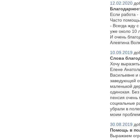
12.02.2020
до
Благодарнос
Если работа -­
Часто помощь
- Всегда жду 
уже около 10 л
И очень благо
Алевтина Вол
10.09.2019
до
Слова благо
Хочу выразить
Елене Анатол
Васильевне и 
заведующей о
маленькой дер
одинокая. Без
пенсия очень 
социальные ра
убрали в поле
моим проблем
30.08.2019
до
Помощь в по
Выражаем огр