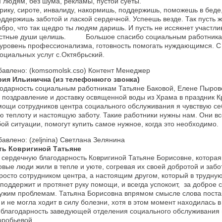
людям, без шума, рекламы, пустой суеты.
рику, сироте, инвалиду, накормишь, поддержишь, поможешь в беде
ддержишь заботой и лаской сердечной. Успеешь везде. Так пусть ж
обро, что так щедро ты людям даришь. И пусть не иссякнет участли
астные души целишь. Большое спасибо социальным работникам
 уровень профессионализма, готовность помогать нуждающимся. С
оциальных услуг с.Октябрьский.
бавлено: (komsomolsk.cso) Контент Менеджер
ия Ильинична (из телефонного звонка)
одарность социальным работникам Татьяне Баковой, Елене Пыров
 поздравление и доставку освященной воды из Храма в праздник 
мощи сотрудников центра социального обслуживания я чувствую с
 теплоту и настоящую заботу. Такие работники нужны нам. Они в
ой ситуации, помогут купить самое нужное, когда это необходимо.
бавлено: (zeljnina) Светлана Зелянина
ть Ковригиной Татьяне
 сердечную благодарность Ковригиной Татьяне Борисовне, которая
овые люди жили в тепле и уюте, согревая их своей добротой и забо
росто сотрудником центра, а настоящим другом, который в трудную
 поддержит и протянет руку помощи, и всегда успокоит, за доброе с
ужим проблемам. Татьяна Борисовна впрямом смысле слова поста
 и не могла ходит в силу болезни, хотя в этом момент находилась в
 благодарность заведующей отделения социального обслуживания
оробьевой.