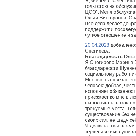
Я,Зверева Валентина 
годы стою на обслуж
ЦСО". Меня обслужив
Ольга Викторовна. Он
Все дела делает добро
поддержит и посовету
чуткое отношение и за
20.04.2023
добавлено:
Снегирева
Благодарность Оль
Я Снегирева Марина 
благодарности Шуняе
социальному работник
Мне очень повезло, чт
человек: добрая, чест
исполняет обязанност
приезжает ко мне в л
выполняет все мои по
требуемые места. Теп
существование без не
своих сил, не щадя се
Я делюсь с ней всем
терпеливо выслушивае