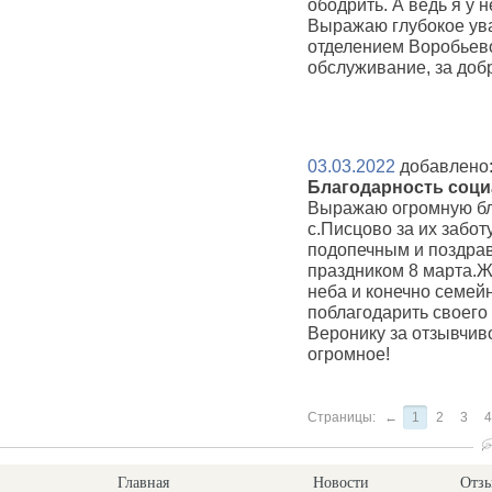
ободрить. А ведь я у н
Выражаю глубокое ув
отделением Воробьево
обслуживание, за доб
03.03.2022
добавлено:
Благодарность соци
Выражаю огромную бл
с.Писцово за их забот
подопечным и поздра
праздником 8 марта.Ж
неба и конечно семейн
поблагодарить своего
Веронику за отзывчив
огромное!
Страницы:
←
1
2
3
4
Главная
Новости
Отзы