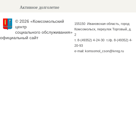
Активное долголетие
© 2026 «Комсомольский
155150 Ивановская область, город
центр
Комсомольск, переулок Торговый, д.
социального обслуживания»
2
официальный сайт
т. 8-(49352) 4-24-30 т./ф. 8-(49352) 4-
20-93
e-mail: komsomol_cson@ivreg.ru