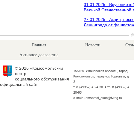
31.01.2025 - Вручение 
Великой Отечественной 
27.01.2025 - Акция, по
Ленинграда от фашистск
Главная
Новости
Отзы
Активное долголетие
© 2026 «Комсомольский
155150 Ивановская область, город
центр
Комсомольск, переулок Торговый, д.
социального обслуживания»
2
официальный сайт
т. 8-(49352) 4-24-30 т./ф. 8-(49352) 4-
20-93
e-mail: komsomol_cson@ivreg.ru