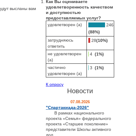
Как Вы оцениваете
удовлетворенность качеством
будут высланы вам
и доступностью
предоставляемых услуг?
удовлетворен (а)
246
(88%)
затрудняюсь
28
(10%)
ответить
не удовлетворен
4
(1%)
(а)
частично
3
(1%)
удовлетворен (а)
К опросу
Новости
07.08.2026
"Спартакиада-2026"
В рамках национального
проекта «Семья» федерального
проекта «Старшее поколение»
представители Школы активного
дол...