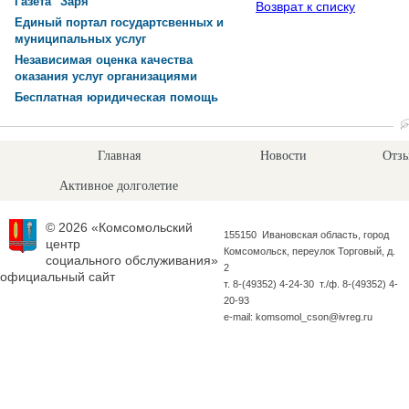
Газета "Заря"
Возврат к списку
Единый портал государтсвенных и
муниципальных услуг
Независимая оценка качества
оказания услуг организациями
Бесплатная юридическая помощь
Главная
Новости
Отзы
Активное долголетие
© 2026 «Комсомольский
155150 Ивановская область, город
центр
Комсомольск, переулок Торговый, д.
социального обслуживания»
2
официальный сайт
т. 8-(49352) 4-24-30 т./ф. 8-(49352) 4-
20-93
e-mail: komsomol_cson@ivreg.ru