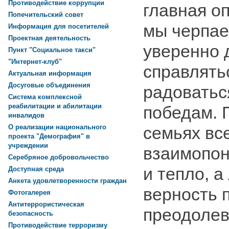
Противодействие коррупции
главная о
Попечительский совет
мы черпае
Информация для посетителей
Проектная деятельность
уверенно 
Пункт "Социальное такси"
"Интернет-клуб"
справлять
Актуальная информация
Досуговые объединения
радоватьс
Система комплексной
реабилитации и абилитации
победам. 
инвалидов
семьях вс
О реализации национального
проекта "Демография" в
учреждении
взаимопон
Серебряное добровольчество
и тепло, а
Доступная среда
Анкета удовлетворенности граждан
верность 
Фотогалерея
Антитеррористическая
преодоле
безопасность
Противодействие терроризму