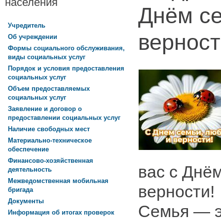
населения
Днём се
Учредитель
верност
Об учреждении
Формы социального обслуживания,
виды социальных услуг
Порядок и условия предоставления
социальных услуг
Объем предоставляемых
социальных услуг
Заявление и договор о
предоставлении социальных услуг
Наличие свободных мест
Материально-техническое
обеспечение
Финансово-хозяйственная
вас с Днё
деятельность
Межведомственная мобильная
верности!
бригада
Документы
Семья — э
Информация об итогах проверок