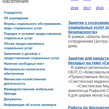
населения
2018
2017
2016
Учредитель
Об учреждении
Занятие с сотрудни
Формы социального обслуживания,
социальных услуг н
виды социальных услуг
безопасности»
Порядок и условия предоставления
В рамках «Школы безо
социальных услуг
сотрудниками Центра 
Объем предоставляемых
дому.
социальных услуг
Заявление и договор о
Занятие для предст
предоставлении социальных услуг
беседы» на тему «С
Наличие свободных мест
В рамках региональн
Материально-техническое
ОБУСО «Комсомольски
обеспечение
«Православные бесед
Финансово-хозяйственная
«Сикстинская мадонн
деятельность
«Сикстинская Мадон
Межведомственная мобильная
живописца Рафаэля Са
бригада
II для церкви монасты
Документы
Информация об итогах проверок
Работа по бесплатно