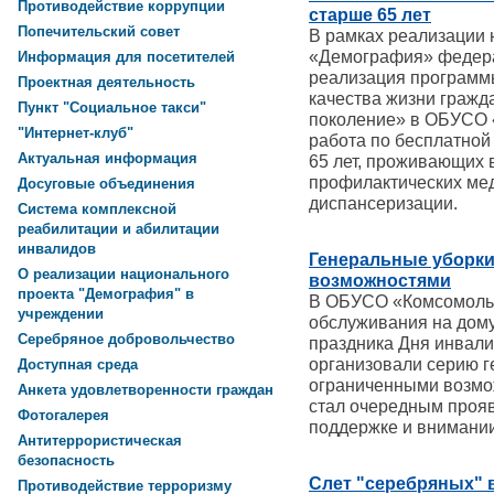
Противодействие коррупции
старше 65 лет
Попечительский совет
В рамках реализации 
«Демография» федера
Информация для посетителей
реализация программ
Проектная деятельность
качества жизни гражд
Пункт "Социальное такси"
поколение» в ОБУСО 
"Интернет-клуб"
работа по бесплатной
Актуальная информация
65 лет, проживающих 
профилактических ме
Досуговые объединения
диспансеризации.
Система комплексной
реабилитации и абилитации
инвалидов
Генеральные уборки
О реализации национального
возможностями
проекта "Демография" в
В ОБУСО «Комсомольс
учреждении
обслуживания на дому
Серебряное добровольчество
праздника Дня инвал
организовали серию г
Доступная среда
ограниченными возмо
Анкета удовлетворенности граждан
стал очередным прояв
Фотогалерея
поддержке и внимании
Антитеррористическая
безопасность
Слет "серебряных" 
Противодействие терроризму