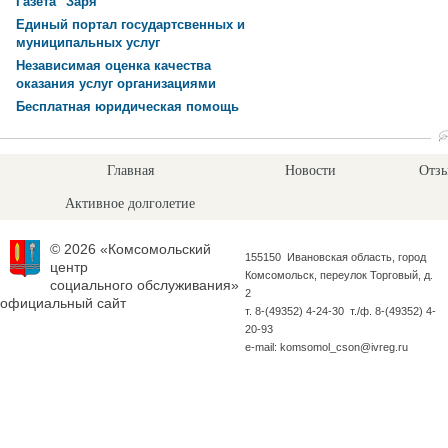
Газета "Заря"
Единый портал государтсвенных и
муниципальных услуг
Независимая оценка качества
оказания услуг организациями
Бесплатная юридическая помощь
Главная
Новости
Отзы
Активное долголетие
© 2026 «Комсомольский
155150 Ивановская область, город
центр
Комсомольск, переулок Торговый, д.
социального обслуживания»
2
официальный сайт
т. 8-(49352) 4-24-30 т./ф. 8-(49352) 4-
20-93
e-mail: komsomol_cson@ivreg.ru