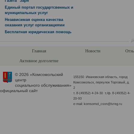
Газета "Заря"
Единый портал государтсвенных и
муниципальных услуг
Независимая оценка качества
оказания услуг организациями
Бесплатная юридическая помощь
Главная
Новости
Отзы
Активное долголетие
© 2026 «Комсомольский
155150 Ивановская область, город
центр
Комсомольск, переулок Торговый, д.
социального обслуживания»
2
официальный сайт
т. 8-(49352) 4-24-30 т./ф. 8-(49352) 4-
20-93
e-mail: komsomol_cson@ivreg.ru