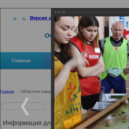
5
из
10
Версия для слабовидящих
ОФИЦИАЛЬНЫЙ САЙТ
Главная
Новости
Отзывы и предло
Структура организации
Активное долголетие
Главная
Областное оздоровительное мероприятие «Ярмарка здоро
Областное о
мероприяти
здоровья»
Информация для