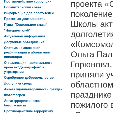
проекта «
Противодействие коррупции
Попечительский совет
поколение
Информация для посетителей
Проектная деятельность
Школы акт
Пункт "Социальное такси"
"Интернет-клуб"
долголет
Актуальная информация
«Комсомо
Досуговые объединения
Система комплексной
Ольга Пал
реабилитации и абилитации
инвалидов
Горюнова,
О реализации национального
проекта "Демография" в
приняли у
учреждении
Серебряное добровольчество
областно
Доступная среда
Анкета удовлетворенности граждан
празднике
Фотогалерея
Антитеррористическая
пожилого 
безопасность
Противодействие терроризму