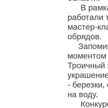
В рамках
работали 
мастер-кл
обрядов.
Запомин
моментом
Троичный 
украшение
- березки,
на воду.
Конкурс