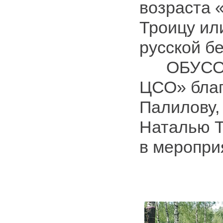
возраста 
Троицу ил
русской б
ОБУСО «
ЦСО» благ
Палилову,
Наталью Т
в меропри