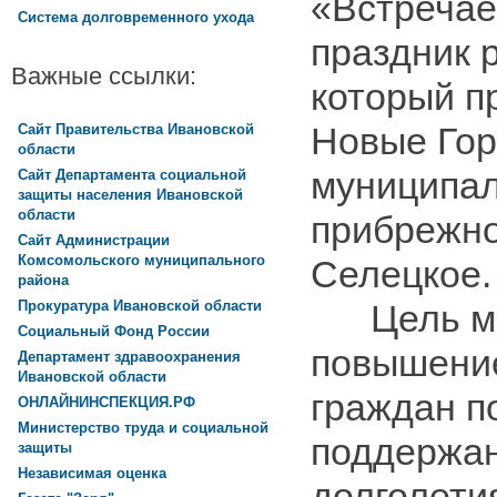
«Встречае
Система долговременного ухода
праздник 
Важные ссылки:
который п
Новые Гор
Сайт Правительства Ивановской
области
муниципал
Сайт Департамента социальной
защиты населения Ивановской
области
прибрежно
Сайт Администрации
Комсомольского муниципального
Селецкое.
района
Прокуратура Ивановской области
Цель мер
Социальный Фонд России
повышение
Департамент здравоохранения
Ивановской области
граждан п
ОНЛАЙНИНСПЕКЦИЯ.РФ
Министерство труда и социальной
поддержан
защиты
Независимая оценка
долголети