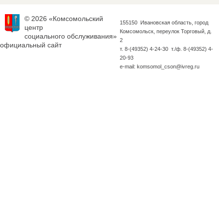
© 2026 «Комсомольский
155150 Ивановская область, город
центр
Комсомольск, переулок Торговый, д.
социального обслуживания»
2
официальный сайт
т. 8-(49352) 4-24-30 т./ф. 8-(49352) 4-
20-93
e-mail: komsomol_cson@ivreg.ru